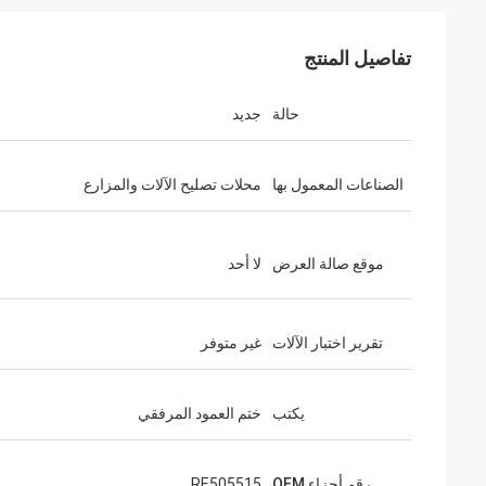
تفاصيل المنتج
حالة
جديد
الصناعات المعمول بها
محلات تصليح الآلات والمزارع
موقع صالة العرض
لا أحد
تقرير اختبار الآلات
غير متوفر
يكتب
ختم العمود المرفقي
رقم أجزاء OEM
RE505515