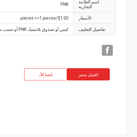
اسم العلامة
PNK
التجارية
الأسعار
$1.00/pieces >=1 pieces
تفاصيل التغليف
كيس أو صندوق بلاستيك PNK أو حسب متطلباتك.
افضل سعر
ﺎﺘﺼﻟ ﺍﻶﻧ