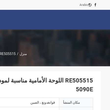
Arabic
منزل
/
RE505515 اللوحة الأمامية مناسبة لموديل جرار OHNDEERE:4045 6068 1490 5090E
5090E
مكان المنشأ
قوانغدونغ ، الصين