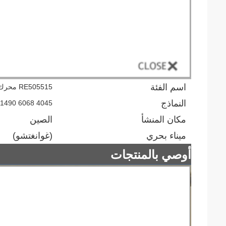
اسم الفئة
RE505515 محرك التشغيل الجهاز الجهاز الجهاز الجهاز
النماذج
4045 6068 1490 5090E
مكان المنشأ
الصين
ميناء بحري
(غوانغتشو)
أوصي بالمنتجات