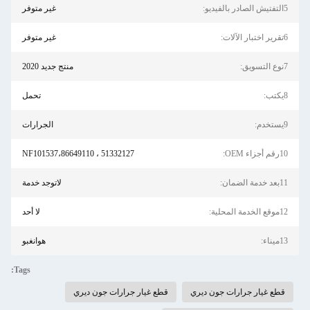
5التفتيش الصادر بالفيديو:
غير متوفر
6تقرير اختبار الآلات:
غير متوفر
7نوع التسويق:
منتج جديد 2020
8يكتب:
تحمل
9يستخدم:
الجرارات
10رقم أجزاء OEM:
51332127 ، NF101537،86649110
11بعد خدمة الضمان:
لاتوجد خدمة
12موقع الخدمة المحلية:
لا أحد
13ميناء:
هوانغبو
Tags:
قطع غيار جرارات جون ديري
قطع غيار جرارات جون ديري