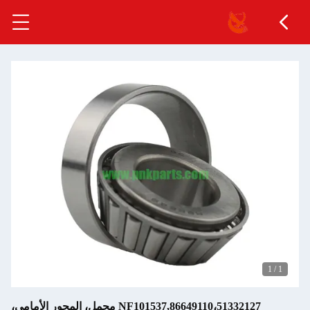
1
/
1
51332127،NF101537,86649110 محمل، المحور الأمامي،