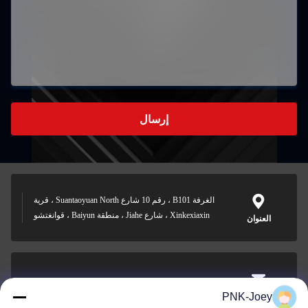
إرسال
الغرفة B101 ، رقم 10 شارع Suantaoyuan North ، قرية
Xinkexiaxin ، شارع Jiahe ، منطقة Baiyun ، قوانغتشو
العنوان
xianzhihao@gzxingchao.info
PNK-Joey
البريد