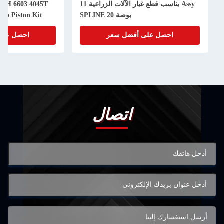
Assy يناسب قطع غيار الآلات الزراعية 11
50H 6603 4045T
بوصة 20 SPLINE
bo Piston Kit
احصل على أفضل سعر
احصل على
اتصال