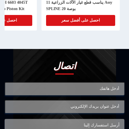
Assy يناسب قطع غيار الآلات الزراعية 11
50H 6603 4045T
بوصة 20 SPLINE
bo Piston Kit
احصل على أفضل سعر
احصل على
اتصال