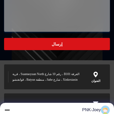
إرسال
الغرفة B101 ، رقم 10 شارع Suantaoyuan North ، قرية
Xinkexiaxin ، شارع Jiahe ، منطقة Baiyun ، قوانغتشو
العنوان
xianzhihao@gzxingchao.info
PNK-Joey
البريد