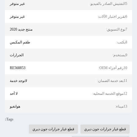
5التفتيش الصادر بالفيديو:
غير متوفر
6تقرير اختبار الآلات:
غير متوفر
7نوع التسويق:
منتج جديد 2020
8يكتب:
طقم المكبس
9يستخدم:
الجرارات
10رقم أجزاء OEM:
RE568853
11بعد خدمة الضمان:
لاتوجد خدمة
12موقع الخدمة المحلية:
لا أحد
13ميناء:
هوانغبو
Tags:
قطع غيار جرارات جون ديري
قطع غيار جرارات جون ديري