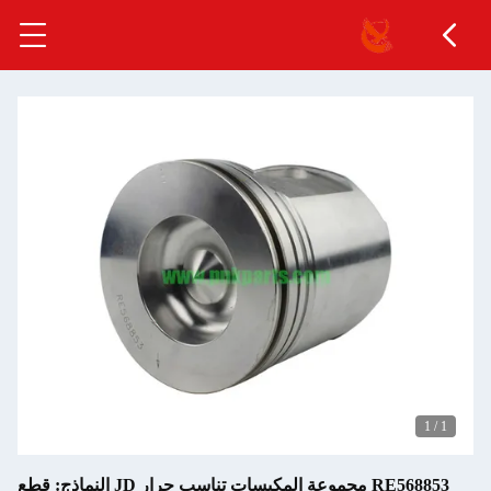
1
/
1
RE568853 مجموعة المكبسات تناسب جرار JD النماذج: قطع