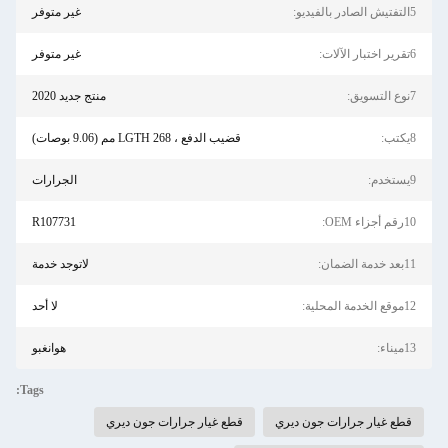
5التفتيش الصادر بالفيديو:
غير متوفر
6تقرير اختبار الآلات:
غير متوفر
7نوع التسويق:
منتج جديد 2020
8يكتب:
قضيب الدفع ، LGTH 268 مم (9.06 بوصات)
9يستخدم:
الجرارات
10رقم أجزاء OEM:
R107731
11بعد خدمة الضمان:
لاتوجد خدمة
12موقع الخدمة المحلية:
لا أحد
13ميناء:
هوانغبو
Tags:
قطع غيار جرارات جون ديري
قطع غيار جرارات جون ديري