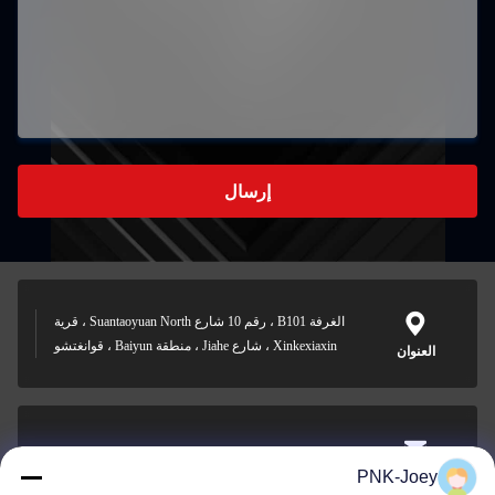
إرسال
الغرفة B101 ، رقم 10 شارع Suantaoyuan North ، قرية
Xinkexiaxin ، شارع Jiahe ، منطقة Baiyun ، قوانغتشو
العنوان
xianzhihao@gzxingchao.info
PNK-Joey
البريد