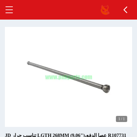
1
/
1
R107731 عصا الدفع،LGTH 268MM (9.06") تناسب جرار JD