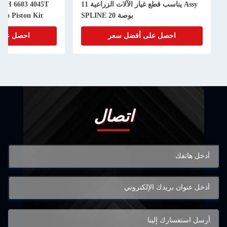
Assy يناسب قطع غيار الآلات الزراعية 11
50H 6603 4045T
بوصة 20 SPLINE
bo Piston Kit
احصل على أفضل سعر
احصل على
اتصال