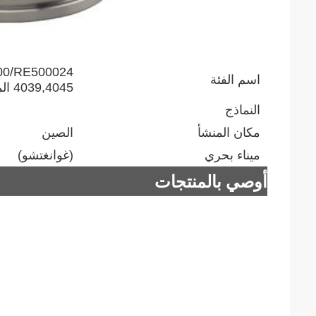
اسم الفئة
4039,4045 المحرك
النماذج
مكان المنشأ
الصين
ميناء بحري
(غوانغتشو)
أوصي بالمنتجات