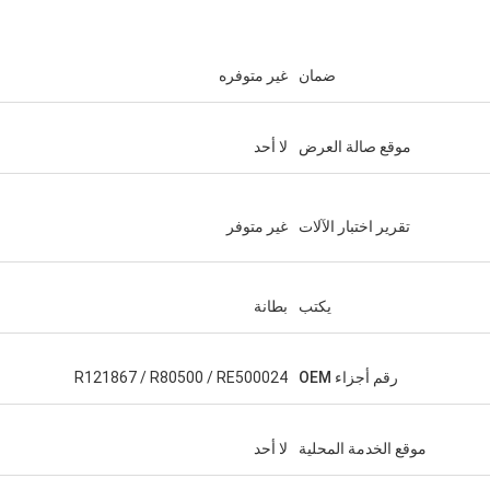
ضمان
غير متوفره
موقع صالة العرض
لا أحد
تقرير اختبار الآلات
غير متوفر
يكتب
بطانة
رقم أجزاء OEM
R121867 / R80500 / RE500024
موقع الخدمة المحلية
لا أحد