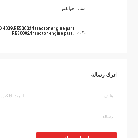
ميناء
هوانغبو
JD 4039,RE500024 tractor engine part
إبراز
RE500024 tractor engine part
,
اترك رسالة