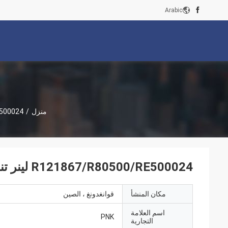
Arabic
منزل
/
7/R80500/RE500024
R121867/R80500/RE500024 لينر تناسب جرار JD النماذج: 4039,4045 المحرك
مكان المنشأ
قوانغدونغ ، الصين
اسم العلامة
PNK
التجارية