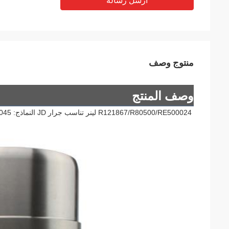
أرسل رسالة
منتوج وصف
وصف المنتج
R121867/R80500/RE500024 لينر تناسب جرار JD النماذج: 4039,4045 المحرك