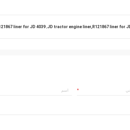
21867 liner for JD 4039
,
JD tractor engine liner,R121867 liner for 