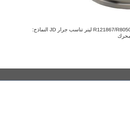
R121867/R80500/RE500024 لينر تناسب جرار JD النماذج: