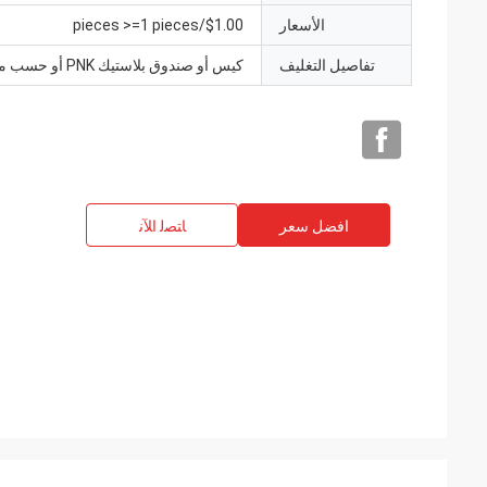
الأسعار
$1.00/pieces >=1 pieces
تفاصيل التغليف
كيس أو صندوق بلاستيك PNK أو حسب متطلباتك.
افضل سعر
ﺎﺘﺼﻟ ﺍﻶﻧ