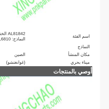
اسم الفئة
النماذج: 6140J،6505,6205,6515,6215,6506,6900,6810
النماذج
مكان المنشأ
الصين
ميناء بحري
(غوانغتشو)
أوصي بالمنتجات