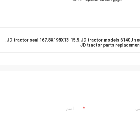
,
JD tractor seal 167.8X198X13-15.5,JD tractor models 6140J sea
JD tractor parts replacemen