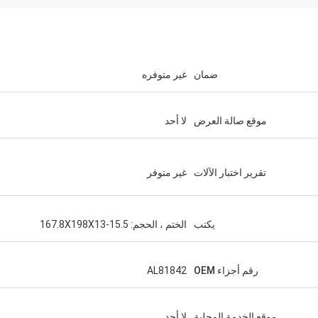
ضمان
غير متوفره
موقع صالة العرض
لا أحد
تقرير اختبار الآلات
غير متوفر
يكتب
الختم ، الحجم: 167.8X198X13-15.5
رقم أجزاء OEM
AL81842
موقع الخدمة المحلية
لا أحد