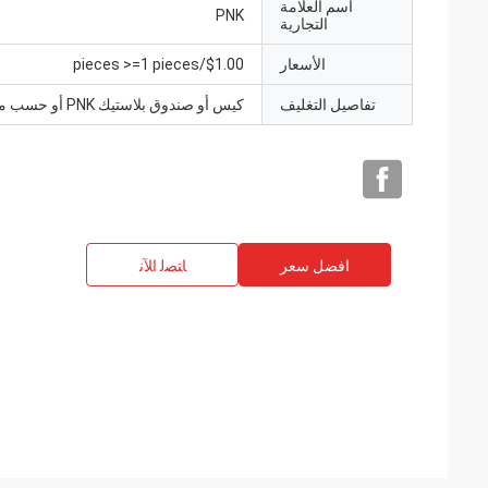
اسم العلامة
PNK
التجارية
الأسعار
$1.00/pieces >=1 pieces
تفاصيل التغليف
كيس أو صندوق بلاستيك PNK أو حسب متطلباتك.
افضل سعر
ﺎﺘﺼﻟ ﺍﻶﻧ