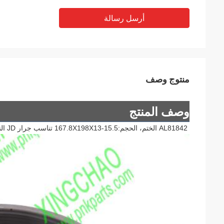
أرسل رسالة
منتوج وصف
وصف المنتج
AL81842 الختم، الحجم:167.8X198X13-15.5 تناسب جرار JD النماذج: 6140J،6505,6205,6515,6215,6506,6900,6810