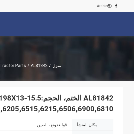
Arabic
منزل
/
AL81842 الختم، الحجم:167.8X198X13-15.5 تناسب جرار JD النماذج: 6140J،6505,6205,6515,6215,6506,6900,6810
/
Tractor Parts
,6205,6515,6215,6506,6900,6810
مكان المنشأ
قوانغدونغ ، الصين