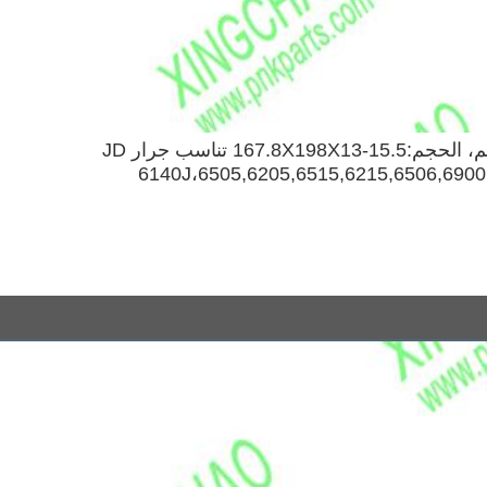
AL81842 الختم، الحجم:167.8X198X13-15.5 تناسب جرار JD