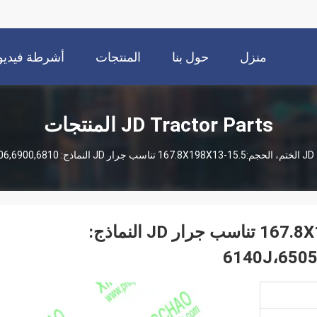
منزل
حول بنا
المنتجات
أشرطة فيديو
JD Tractor Parts المنتجات
JD 
AL81842 الختم، الحجم:167.8X198X13-15.5 تناسب جرار JD النماذج:
6140J،6505