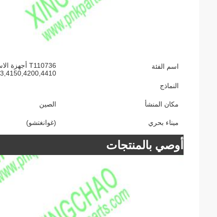
اسم الفئة
3,4150,4200,4410
النماذج
مكان المنشأ
الصين
ميناء بحري
(غوانغتشو)
أوصي بالمنتجات