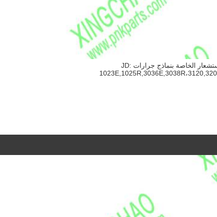
T110736 أجهزة الاستشعار الخاصة بنماذج جرارات JD:
1023E,1025R,3036E,3038R،3120,320