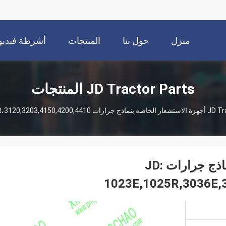
منزل
حول بنا
المنتجات
أشرطة فيديو
JD Tractor Parts المنتجات
JD Tr
T110736 أجهزة الاستشعار الخاصة بنماذج جرارات JD:
1023E,1025R,3036E,