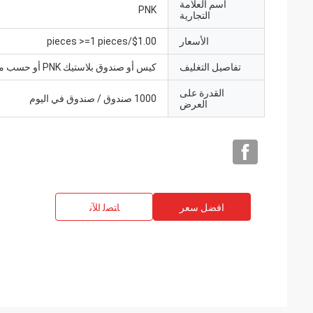
اسم العلامة
PNK
التجارية
الأسعار
$1.00/pieces >=1 pieces
تفاصيل التغليف
كيس أو صندوق بلاستيك PNK أو حسب متطلباتك.
القدرة على
1000 صندوق / صندوق في اليوم
العرض
افضل سعر
ﺎﺘﺼﻟ ﺍﻶﻧ