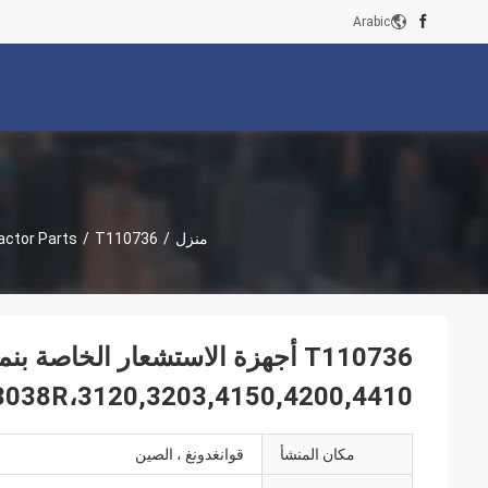
Arabic
منزل
/
T110736 أجهزة الاستشعار الخاصة بنماذج جرارات JD: 1023E,1025R,3036E,3038R،3120,3203,4150,4200,4410
/
actor Parts
3038R،3120,3203,4150,4200,4410
مكان المنشأ
قوانغدونغ ، الصين