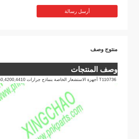
أرسل رسالة
منتوج وصف
وصف المنتجات
T110736 أجهزة الاستشعار الخاصة بنماذج جرارات JD: 1023E,1025R,3036E,3038R،3120,3203,4150,4200,4410