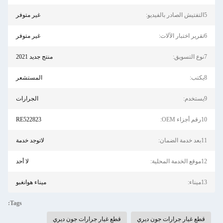
5التفتيش الصادر بالفيديو:
غير متوفر
6تقرير اختبار الآلات:
غير متوفر
7نوع التسويق:
منتج جديد 2021
8يكتب:
المستشعر
9يستخدم:
الجرارات
10رقم أجزاء OEM:
RE522823
11بعد خدمة الضمان:
لاتوجد خدمة
12موقع الخدمة المحلية:
لا أحد
13ميناء:
ميناء هوانغبو
Tags:
قطع غيار جرارات جون ديري
قطع غيار جرارات جون ديري