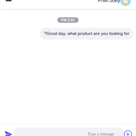
PNK-Joey
البريد
الإلكتروني
2:01 PM
Good day, what product are you looking for?
008613580404923
هاتف
Guangzhou Xingchao Agriculture Machinery
Co., Ltd.
احصل على أفضل سعر
Get a Quote