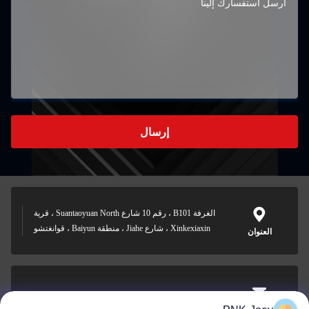
إرسال
الغرفة B101 ، رقم 10 شارع Suantaoyuan North ، قرية
Xinkexiaxin ، شارع Jiahe ، منطقة Baiyun ، قوانغتشو
العنوان
xianzhihao@gzxingchao.info