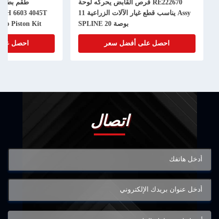
RE222670 قرص القابض يحركه لوحة
Assy يناسب قطع غيار الآلات الزراعية 11
50H 6603 4045T
بوصة 20 SPLINE
bo Piston Kit
احصل على أفضل سعر
احصل على
اتصال