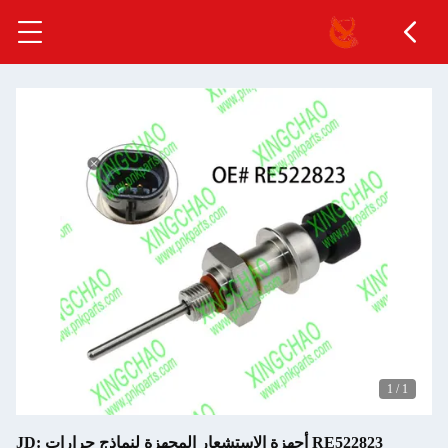
1
/
1
RE522823 أجهزة الاستشعار المجهزة لنماذج جرارات JD: