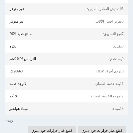
5التفتيش الصادر بالفيديو:
غير متوفر
6تقرير اختبار الآلات:
غير متوفر
7نوع التسويق:
منتج جديد 2021
8يكتب:
بكرة
9يستخدم:
الترباس 0.06 كجم
10رقم أجزاء OEM:
R128660
11بعد خدمة الضمان:
لاتوجد خدمة
12موقع الخدمة المحلية:
لا أحد
13ميناء:
ميناء هوانغبو
Tags:
قطع غيار جرارات جون ديري
قطع غيار جرارات جون ديري