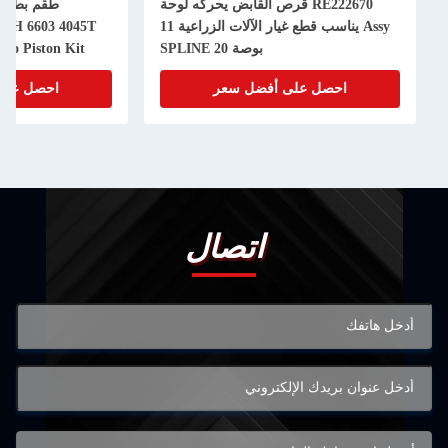
RE222670 قرص القابض يحركه لوحة
Assy يناسب قطع غيار الآلات الزراعية 11
50H 6603 4045T
بوصة 20 SPLINE
bo Piston Kit
احصل على أفضل سعر
احصل على
اتصال