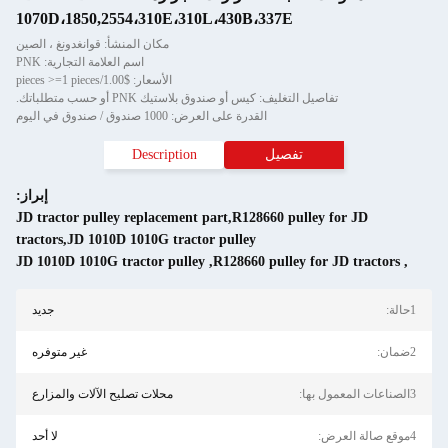
1070D،1850,2554،310E،310L،430B،337E
مكان المنشأ: قوانغدونغ ، الصين
اسم العلامة التجارية: PNK
الأسعار: $1.00/pieces >=1 pieces
تفاصيل التغليف: كيس أو صندوق بلاستيك PNK أو حسب متطلباتك.
القدرة على العرض: 1000 صندوق / صندوق في اليوم
تفصيل
Description
إبراز:
JD tractor pulley replacement part,R128660 pulley for JD
tractors,JD 1010D 1010G tractor pulley
JD 1010D 1010G tractor pulley
,
R128660 pulley for JD tractors
,
1حالة:
جديد
2ضمان:
غير متوفره
3الصناعات المعمول بها:
محلات تصليح الآلات والمزارع
4موقع صالة العرض:
لا أحد