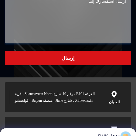
إرسال
الغرفة B101 ، رقم 10 شارع Suantaoyuan North ، قرية
Xinkexiaxin ، شارع Jiahe ، منطقة Baiyun ، قوانغتشو
العنوان
xianzhihao@gzxingchao.info