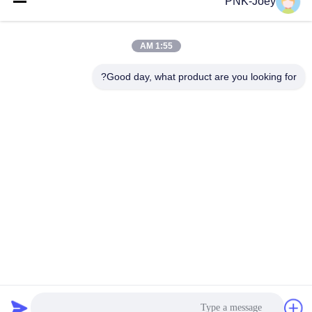
PNK-Joey
البريد
الإلكتروني
1:55 AM
Good day, what product are you looking for?
008613580404923
هاتف
Guangzhou Xingchao Agriculture Machinery
Co., Ltd.
احصل على أفضل سعر
Get a Quote