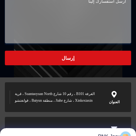
إرسال
الغرفة B101 ، رقم 10 شارع Suantaoyuan North ، قرية
Xinkexiaxin ، شارع Jiahe ، منطقة Baiyun ، قوانغتشو
العنوان
xianzhihao@gzxingchao.info