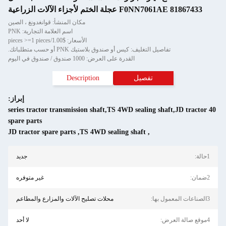
F0NN7061AE 81867433 عجلة الختم لأجزاء الآلات الزراعية
مكان المنشأ: قوانغدونغ ، الصين
اسم العلامة التجارية: PNK
الأسعار: $1.00/pieces >=1 pieces
تفاصيل التغليف: كيس أو صندوق بلاستيك PNK أو حسب متطلباتك.
القدرة على العرض: 1000 صندوق / صندوق في اليوم
تفصيل
Description
إبراز:
40 series tractor transmission shaft,TS 4WD sealing shaft,JD tractor
spare parts
JD tractor spare parts
,
TS 4WD sealing shaft
,
1حالة:
جديد
2ضمان:
غير متوفره
3الصناعات المعمول بها:
محلات تصليح الآلات والمزارع والمطاعم
4موقع صالة العرض:
لا أحد