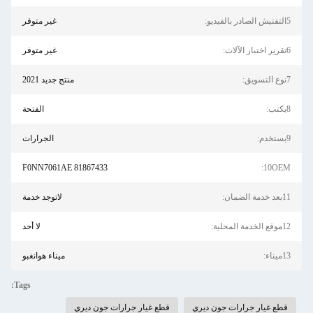
5التفتيش الصادر بالفيديو:
غير متوفر
6تقرير اختبار الآلات:
غير متوفر
7نوع التسويق:
منتج جديد 2021
8يكتب:
الفتحة
9يستخدم:
الجرارات
F0NN7061AE 81867433
10OEM:
11بعد خدمة الضمان:
لاتوجد خدمة
12موقع الخدمة المحلية:
لا أحد
13ميناء:
ميناء هوانغبو
Tags:
قطع غيار جرارات جون ديري
قطع غيار جرارات جون ديري