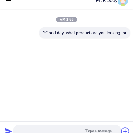
PNK-Joey
البريد
الإلكتروني
2:56 AM
Good day, what product are you looking for?
008613580404923
هاتف
Guangzhou Xingchao Agriculture Machinery
Co., Ltd.
احصل على أفضل سعر
Get a Quote