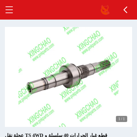
1
/
1
قطع غيار الجرارات 40 سلسلة و TS 4WD عجلة نقل