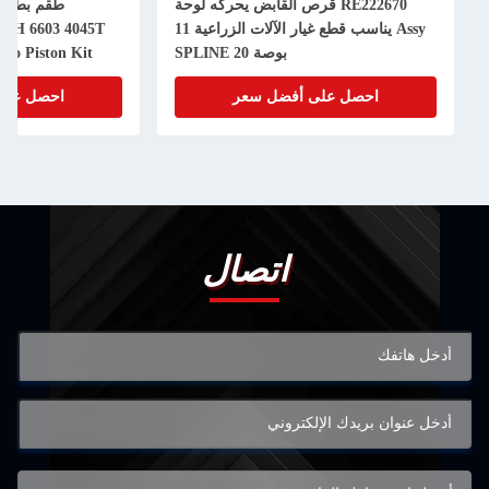
RE222670 قرص القابض يحركه لوحة
Assy يناسب قطع غيار الآلات الزراعية 11
50H 6603 4045T
بوصة 20 SPLINE
bo Piston Kit
احصل على أفضل سعر
احصل على
اتصال