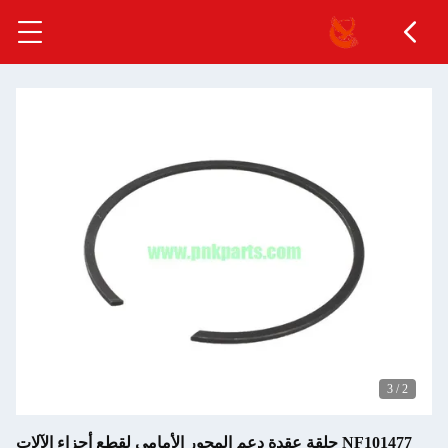
3
/
2
NF101477 حلقة عقدة دعم المحور الأمامي لقطع أجزاء الآلات