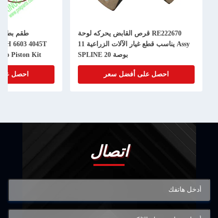
RE222670 قرص القابض يحركه لوحة
Assy يناسب قطع غيار الآلات الزراعية 11
50H 6603 4045T
بوصة 20 SPLINE
bo Piston Kit
احصل على أفضل سعر
احصل على
اتصال