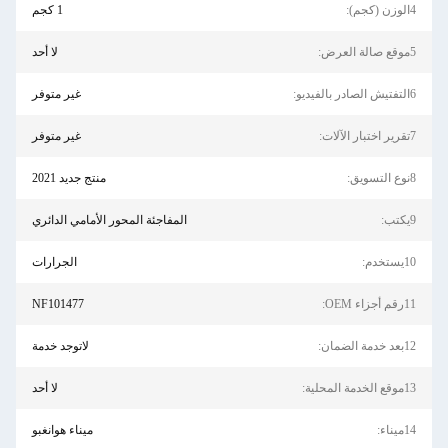
4الوزن (كجم):
1 كجم
5موقع صالة العرض:
لا أحد
6التفتيش الصادر بالفيديو:
غير متوفر
7تقرير اختبار الآلات:
غير متوفر
8نوع التسويق:
منتج جديد 2021
9يكتب:
المفاجئة المحور الأمامي الدائري
10يستخدم:
الجرارات
11رقم أجزاء OEM:
NF101477
12بعد خدمة الضمان:
لاتوجد خدمة
13موقع الخدمة المحلية:
لا أحد
14ميناء:
ميناء هوانغبو