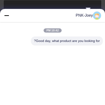
xianzhihao@gzxingchao.info
PNK-Joey
البريد
الإلكتروني
10:42 PM
Good day, what product are you looking for?
008613580404923
هاتف
Guangzhou Xingchao Agriculture Machinery
Co., Ltd.