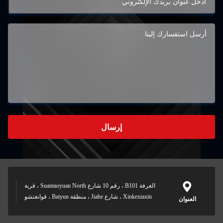
إرسال
الغرفة B101 ، رقم 10 شارع Suantaoyuan North ، قرية
Xinkexiaxin ، شارع Jiahe ، منطقة Baiyun ، قوانغتشو
العنوان