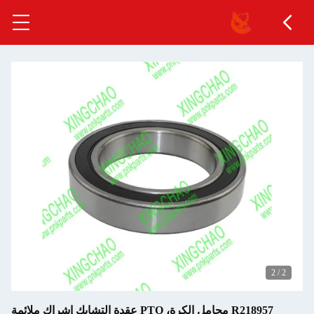
2
/
1
R218957 محامل الكرة، PTO عقدة التشابك إشراك ملائمة