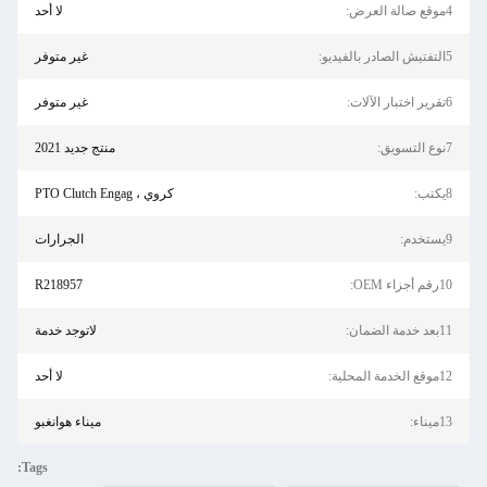
4موقع صالة العرض:
لا أحد
5التفتيش الصادر بالفيديو:
غير متوفر
6تقرير اختبار الآلات:
غير متوفر
7نوع التسويق:
منتج جديد 2021
8يكتب:
كروي ، PTO Clutch Engag
9يستخدم:
الجرارات
10رقم أجزاء OEM:
R218957
11بعد خدمة الضمان:
لاتوجد خدمة
12موقع الخدمة المحلية:
لا أحد
13ميناء:
ميناء هوانغبو
Tags: