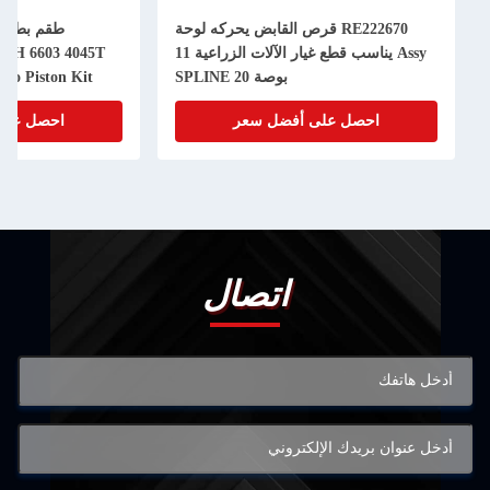
RE222670 قرص القابض يحركه لوحة
Assy يناسب قطع غيار الآلات الزراعية 11
50H 6603 4045T
بوصة 20 SPLINE
bo Piston Kit
احصل على أفضل سعر
احصل على
اتصال