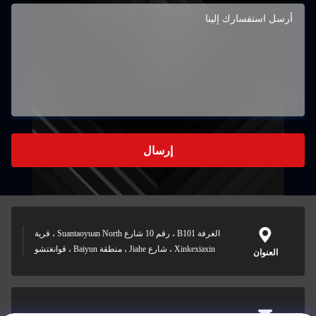
إرسال
الغرفة B101 ، رقم 10 شارع Suantaoyuan North ، قرية
Xinkexiaxin ، شارع Jiahe ، منطقة Baiyun ، قوانغتشو
العنوان