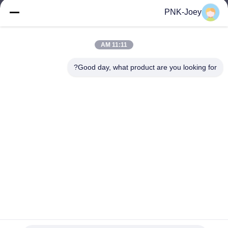
xianzhihao@gzxingchao.info
PNK-Joey
البريد
الإلكتروني
11:11 AM
Good day, what product are you looking for?
008613580404923
هاتف
Guangzhou Xingchao Agriculture Machinery
Co., Ltd.