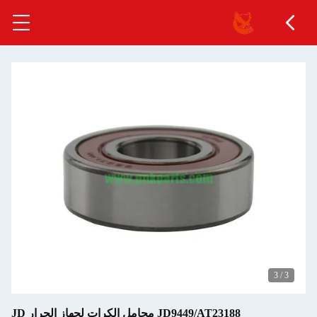
3
/
3
JD9449/AT23188 محامل الكرات لجهاز الجرار JD