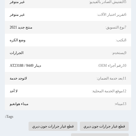
5التفتيش الصادر بالفيديو:
غير متوفر
6تقرير اختبار الآلات:
غير متوفر
7نوع التسويق:
منتج جديد 2021
8يكتب:
وضع الكره
9يستخدم:
الجرارات
10رقم أجزاء OEM:
دينار 9449 / AT23188
11بعد خدمة الضمان:
لاتوجد خدمة
12موقع الخدمة المحلية:
لا أحد
13ميناء:
ميناء هوانغبو
Tags:
قطع غيار جرارات جون ديري
قطع غيار جرارات جون ديري