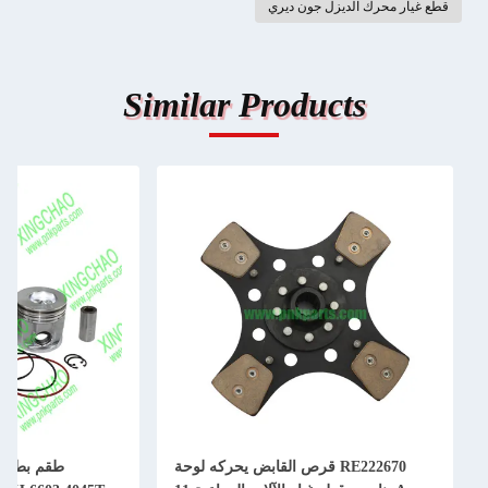
قطع غيار محرك الديزل جون ديري
Similar Products
طقم بطانة أسطوانة المكبس JD
RE500734 4720 IS