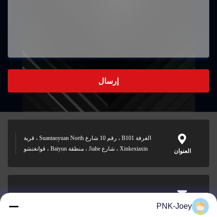
إرسال
الغرفة B101 ، رقم 10 شارع Suantaoyuan North ، قرية
Xinkexiaxin ، شارع Jiahe ، منطقة Baiyun ، قوانغتشو
العنوان
xianzhihao@gzxingchao.info
PNK-Joey
البريد
الإلكتروني