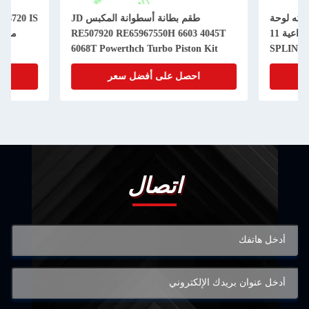
طقم بطانة أسطوانة المكبس JD
RE500734 4720 IS
RE507920 RE65967550H 6603 4045T
6068T Powerthch Turbo Piston Kit
احصل على أفضل سعر
احصل على
اتصال