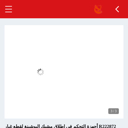
3
/
3
R222872 أجهزة التحكم في إطلاق مشبك البوشينغ لقطع غيار