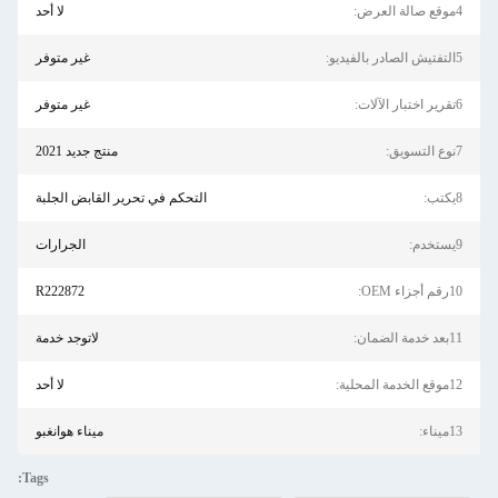
4موقع صالة العرض:
لا أحد
5التفتيش الصادر بالفيديو:
غير متوفر
6تقرير اختبار الآلات:
غير متوفر
7نوع التسويق:
منتج جديد 2021
8يكتب:
التحكم في تحرير القابض الجلبة
9يستخدم:
الجرارات
10رقم أجزاء OEM:
R222872
11بعد خدمة الضمان:
لاتوجد خدمة
12موقع الخدمة المحلية:
لا أحد
13ميناء:
ميناء هوانغبو
Tags: