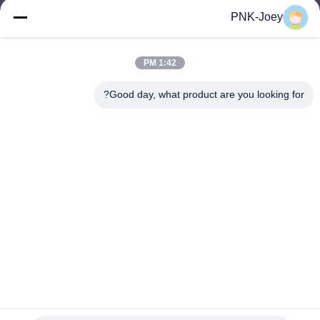
xianzhihao@gzxingchao.info
PNK-Joey
البريد
الإلكتروني
1:42 PM
Good day, what product are you looking for?
008613580404923
هاتف
Guangzhou Xingchao Agriculture Machinery
Co., Ltd.