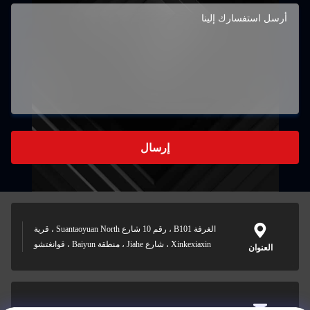
إرسال
الغرفة B101 ، رقم 10 شارع Suantaoyuan North ، قرية
Xinkexiaxin ، شارع Jiahe ، منطقة Baiyun ، قوانغتشو
العنوان