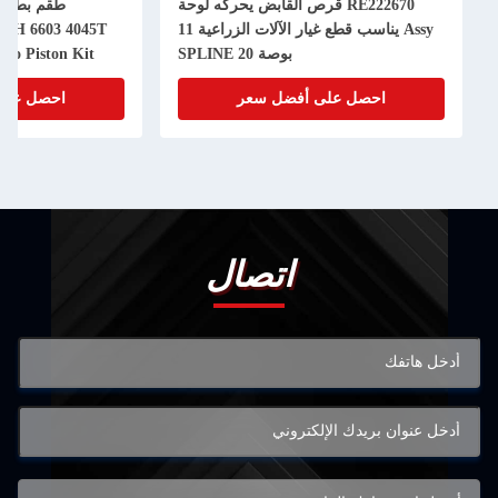
RE222670 قرص القابض يحركه لوحة
Assy يناسب قطع غيار الآلات الزراعية 11
50H 6603 4045T
بوصة 20 SPLINE
bo Piston Kit
احصل على أفضل سعر
احصل على
اتصال