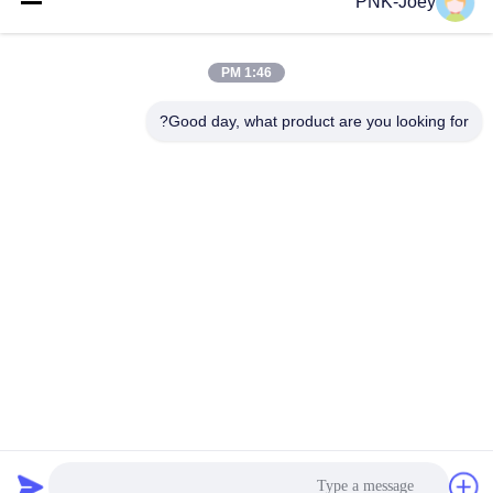
PNK-Joey
البريد
الإلكتروني
1:46 PM
Good day, what product are you looking for?
008613580404923
هاتف
Guangzhou Xingchao Agriculture Machinery
Co., Ltd.
احصل على أفضل سعر
Get a Quote