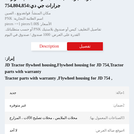
جرارات جي دي:754,804,854
مكان المنشأ: قوانغدونغ ، الصين
اسم العلامة التجارية: PNK
الأسعار: $1.00/pieces >=1 pieces
تفاصيل التغليف: كيس أو صندوق بلاستيك PNK أو حسب متطلباتك.
القدرة على العرض: 1000 صندوق / صندوق في اليوم
تفصيل
Description
إبراز:
JD Tractor flywheel housing,Flywheel housing for JD 754,Tractor
parts with warranty
Tractor parts with warranty
,
Flywheel housing for JD 754
,
1حالة:
جديد
2ضمان:
غير متوفره
3الصناعات المعمول بها:
محلات الملابس ، محلات تصليح الآلات ، المزارع
4موقع صالة العرض:
لا أحد