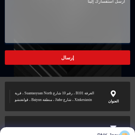
إرسال
الغرفة B101 ، رقم 10 شارع Suantaoyuan North ، قرية
Xinkexiaxin ، شارع Jiahe ، منطقة Baiyun ، قوانغتشو
العنوان
xianzhihao@gzxingchao.info