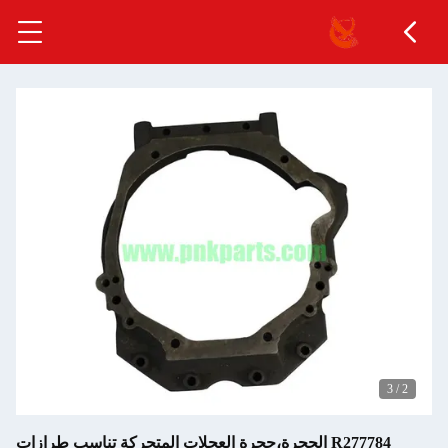
3
/
2
R277784 الحجرة،حجرة العجلات المتحركة تناسب طرازات