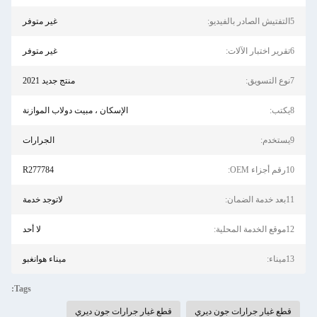
5التفتيش الصادر بالفيديو:
غير متوفر
6تقرير اختبار الآلات:
غير متوفر
7نوع التسويق:
منتج جديد 2021
8يكتب:
الإسكان ، مبيت دولاب الموازنة
9يستخدم:
الجرارات
10رقم أجزاء OEM:
R277784
11بعد خدمة الضمان:
لاتوجد خدمة
12موقع الخدمة المحلية:
لا أحد
13ميناء:
ميناء هوانغبو
Tags:
قطع غيار جرارات جون ديري
قطع غيار جرارات جون ديري