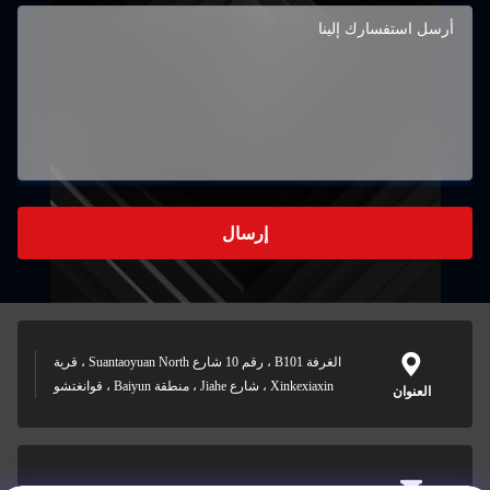
إرسال
الغرفة B101 ، رقم 10 شارع Suantaoyuan North ، قرية
Xinkexiaxin ، شارع Jiahe ، منطقة Baiyun ، قوانغتشو
العنوان