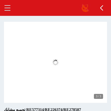
3
/
3
RE577314/RE226374/RE278587 تجميع مشابك