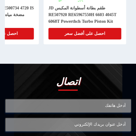
طقم بطانة أسطوانة المكبس JD
RE500734 4720 IS
RE507920 RE65967550H 6603 4045T
6068T Powerthch Turbo Piston Kit
احصل على أفضل سعر
احصل على
اتصال