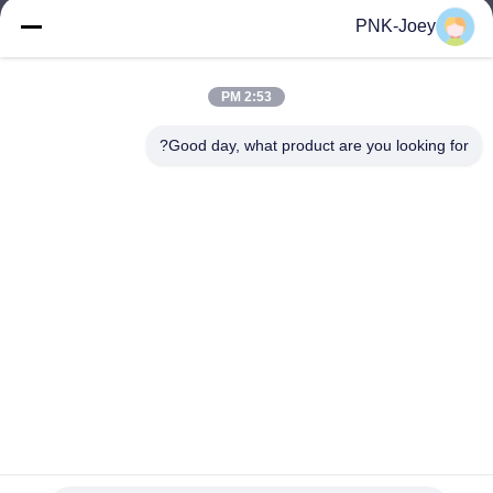
xianzhihao@gzxingchao.info
PNK-Joey
البريد
الإلكتروني
2:53 PM
Good day, what product are you looking for?
008613580404923
هاتف
Guangzhou Xingchao Agriculture Machinery
Co., Ltd.