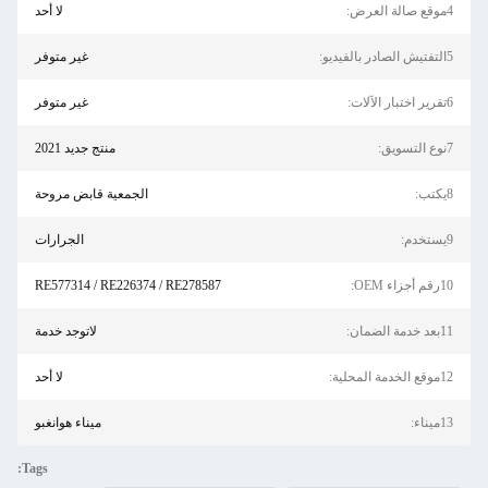
4موقع صالة العرض:
لا أحد
5التفتيش الصادر بالفيديو:
غير متوفر
6تقرير اختبار الآلات:
غير متوفر
7نوع التسويق:
منتج جديد 2021
8يكتب:
الجمعية قابض مروحة
9يستخدم:
الجرارات
10رقم أجزاء OEM:
RE577314 / RE226374 / RE278587
11بعد خدمة الضمان:
لاتوجد خدمة
12موقع الخدمة المحلية:
لا أحد
13ميناء:
ميناء هوانغبو
Tags: