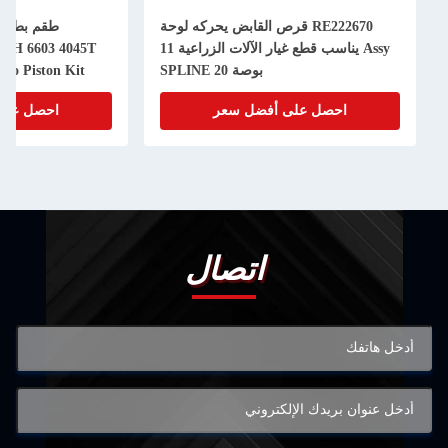
RE222670 قرص القابض يحركه لوحة
Assy يناسب قطع غيار الآلات الزراعية 11
50H 6603 4045T
بوصة 20 SPLINE
bo Piston Kit
احصل على أفضل سعر
احصل على
اتصال