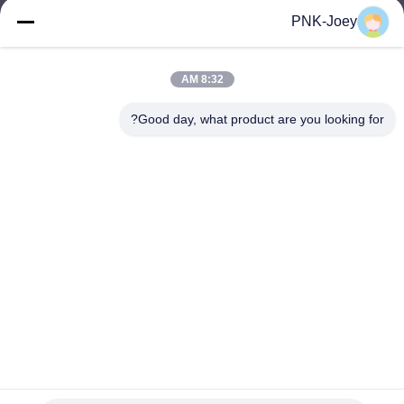
xianzhihao@gzxingchao.info
PNK-Joey
البريد
الإلكتروني
8:32 AM
Good day, what product are you looking for?
008613580404923
هاتف
Guangzhou Xingchao Agriculture Machinery
Co., Ltd.