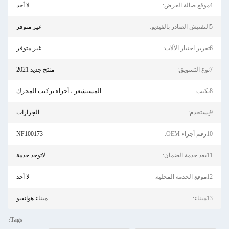
4موقع صالة العرض:
لا أحد
5التفتيش الصادر بالفيديو:
غير متوفر
6تقرير اختبار الآلات:
غير متوفر
7نوع التسويق:
منتج جديد 2021
8يكتب:
المستشعر ، أجزاء تركيب المحرك
9يستخدم:
الجرارات
10رقم أجزاء OEM:
NF100173
11بعد خدمة الضمان:
لاتوجد خدمة
12موقع الخدمة المحلية:
لا أحد
13ميناء:
ميناء هوانغبو
Tags: