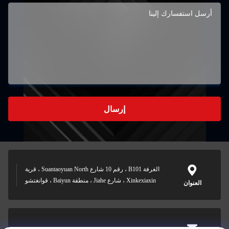
إرسال
الغرفة B101 ، رقم 10 شارع Suantaoyuan North ، قرية
Xinkexiaxin ، شارع Jiahe ، منطقة Baiyun ، قوانغتشو
العنوان