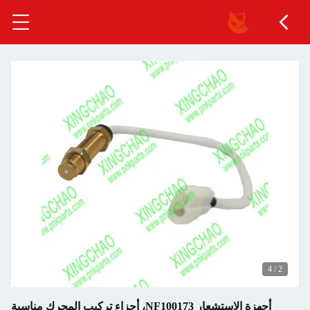
4
/
3
أجهزة الاستشعار NF100173، أجزاء تركيب المحرك مناسبة