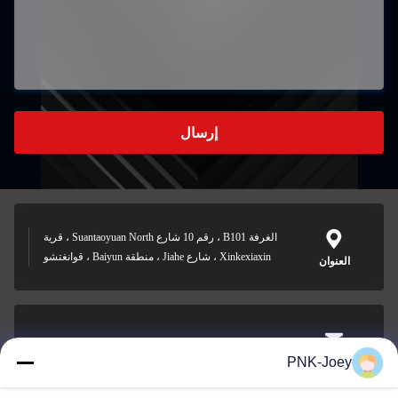
إرسال
الغرفة B101 ، رقم 10 شارع Suantaoyuan North ، قرية
Xinkexiaxin ، شارع Jiahe ، منطقة Baiyun ، قوانغتشو
العنوان
xianzhihao@gzxingchao.info
PNK-Joey
البريد
الإلكتروني