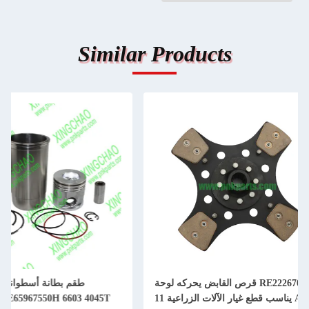
Similar Products
طقم بطانة أسطوانة المكبس JD
RE500734 4720 IS
RE507920 RE65967550H 6603 4045T