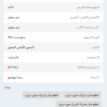
5موقع صالة العرض:
لا أحد
6التفتيش الصادر بالفيديو:
غير متوفر
7تقرير اختبار الآلات:
غير متوفر
8نوع التسويق:
منتج جديد 2021
9يكتب:
المحور الأمامي المحور
10يستخدم:
الجرارات
11رقم أجزاء OEM:
R271412
12ميناء:
ميناء هوانغبو
Tags:
قطع غيار جرارات جون ديري
قطع غيار جرارات جون ديري
قطع غيار محرك الديزل جون ديري