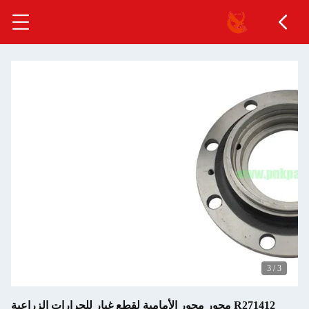
3
/
3
R271412 محور محور الأمامية لقطع غيار للجرارات الزراعية