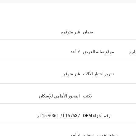
ضمان
غير متوفره
ارع
موقع صالة العرض
لا أحد
تقرير اختبار الآلات
غير متوفر
يكتب
المحور الأمامي للإسكان
رقم أجزاء OEM
L157636 L / L157637 ر
موقع الخدمة المحلية
لا أحد