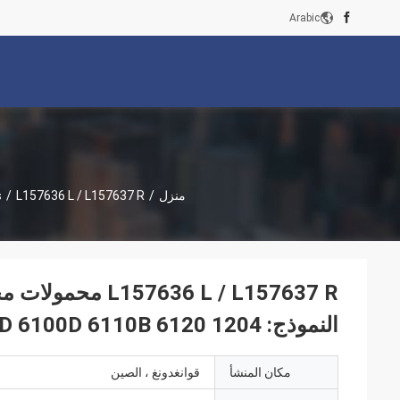
Arabic
منزل
/
L157636 L / L157637 R محمولات محور الأمامية لقطع غيار الجرارات الزراعية النموذج: 1204 6120 6130D 6100D 6110B
/
s
636 L / L157637 R
النموذج: 1204 6120 6130D 6100D 6110B
مكان المنشأ
قوانغدونغ ، الصين