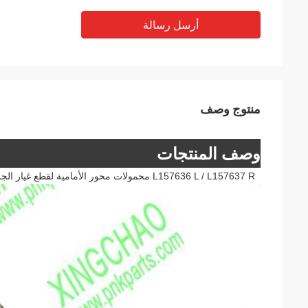
أرسل رسالة
منتوج وصف
وصف المنتجات
L157636 L / L157637 R محمولات محور الأمامية لقطع غيار الجرارات الزراعية النموذج: 1204 6120 6130D 6100D 6110B