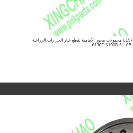
L157636 L / L157637 R محمولات محور الأمامية لقطع غيار الجرارات الزراعية