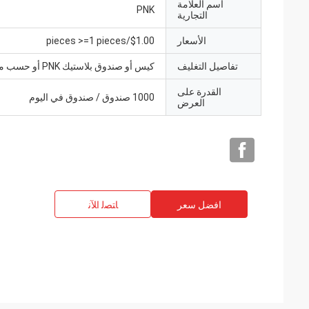
اسم العلامة
PNK
التجارية
الأسعار
$1.00/pieces >=1 pieces
تفاصيل التغليف
كيس أو صندوق بلاستيك PNK أو حسب متطلباتك.
القدرة على
1000 صندوق / صندوق في اليوم
العرض
افضل سعر
ﺎﺘﺼﻟ ﺍﻶﻧ