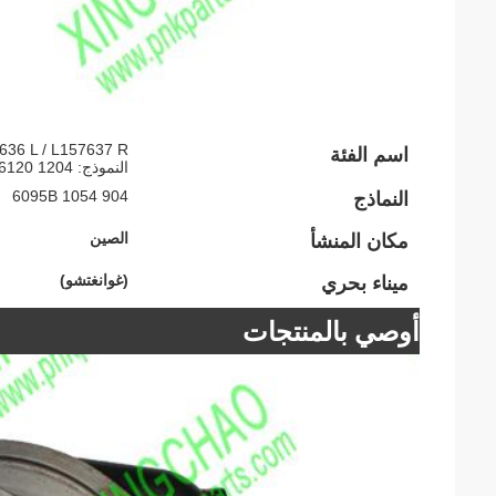
اسم الفئة
النموذج: 1204 6120 6130D 6100D 6110B
904 1054 6095B
النماذج
الصين
مكان المنشأ
(غوانغتشو)
ميناء بحري
أوصي بالمنتجات