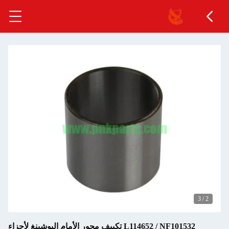
3
/
2
L114652 / NF101532 تكييف محور الأمام البوشينغ لأجزاء