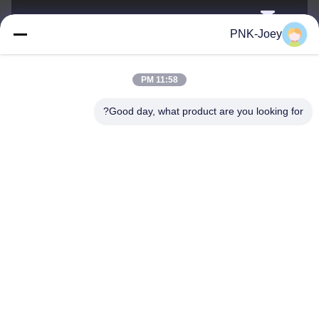
xianzhihao@gzxingchao.info
PNK-Joey
البريد
الإلكتروني
11:58 PM
Good day, what product are you looking for?
008613580404923
هاتف
Guangzhou Xingchao Agriculture Machinery
Co., Ltd.