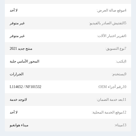
4موقع صالة العرض:
لا أحد
5التفتيش الصادر بالفيديو:
غير متوفر
6تقرير اختبار الآلات:
غير متوفر
7نوع التسويق:
منتج جديد 2021
8يكتب:
المحور الأمامي جلبة
9يستخدم:
الجرارات
10رقم أجزاء OEM:
L114652 / NF101532
11بعد خدمة الضمان:
لاتوجد خدمة
12موقع الخدمة المحلية:
لا أحد
13ميناء:
ميناء هوانغبو