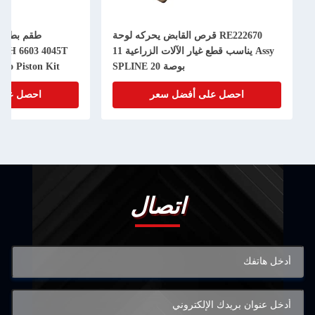
RE222670 قرص القابض يحركه لوحة
Assy يناسب قطع غيار الآلات الزراعية 11
50H 6603 4045T
بوصة 20 SPLINE
bo Piston Kit
احصل على أفضل سعر
احصل على
اتصال