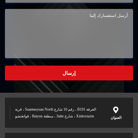
إرسال
الغرفة B101 ، رقم 10 شارع Suantaoyuan North ، قرية
Xinkexiaxin ، شارع Jiahe ، منطقة Baiyun ، قوانغتشو
العنوان