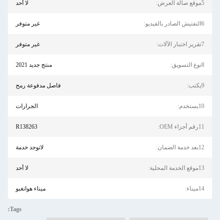
5موقع صالة العرض:
لا أحد
6التفتيش الصادر بالفيديو:
غير متوفر
7تقرير اختبار الآلات:
غير متوفر
8نوع التسويق:
منتج جديد 2021
9يكتب:
فاصل مدفوعة رمح
10يستخدم:
الجرارات
11رقم أجزاء OEM:
R138263
12بعد خدمة الضمان:
لاتوجد خدمة
13موقع الخدمة المحلية:
لا أحد
14ميناء:
ميناء هوانغبو
Tags: