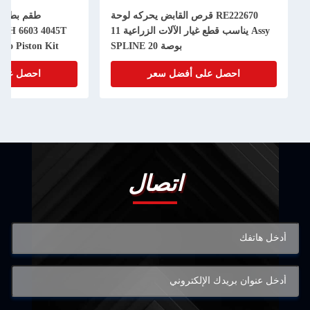
RE222670 قرص القابض يحركه لوحة
Assy يناسب قطع غيار الآلات الزراعية 11
50H 6603 4045T
بوصة 20 SPLINE
bo Piston Kit
احصل على أفضل سعر
احصل على
اتصال