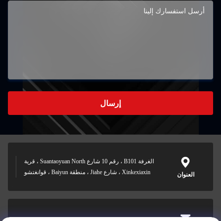
إرسال
الغرفة B101 ، رقم 10 شارع Suantaoyuan North ، قرية
Xinkexiaxin ، شارع Jiahe ، منطقة Baiyun ، قوانغتشو
العنوان