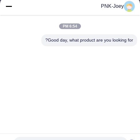
xianzhihao@gzxingchao.info
PNK-Joey
البريد
الإلكتروني
6:54 PM
Good day, what product are you looking for?
008613580404923
هاتف
Guangzhou Xingchao Agriculture Machinery
Co., Ltd.