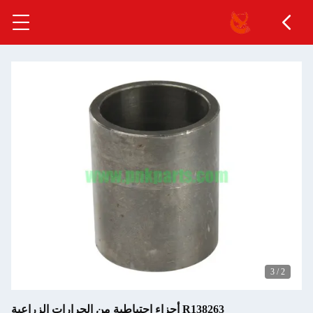
3
/
2
R138263 أجزاء احتياطية من الجرارات الزراعية