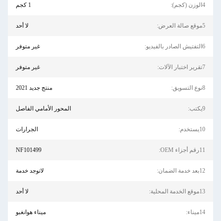
4الوزن (كجم):
1 كجم
5موقع صالة العرض:
لا أحد
6التفتيش الصادر بالفيديو:
غير متوفر
7تقرير اختبار الآلات:
غير متوفر
8نوع التسويق:
منتج جديد 2021
9يكتب:
المحور الأمامي الفاصل
10يستخدم:
الجرارات
11رقم أجزاء OEM:
NF101499
12بعد خدمة الضمان:
لاتوجد خدمة
13موقع الخدمة المحلية:
لا أحد
14ميناء:
ميناء هوانغبو