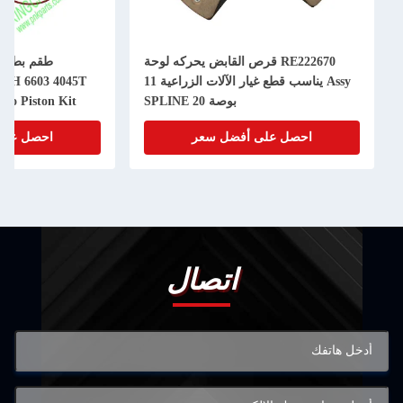
RE222670 قرص القابض يحركه لوحة
Assy يناسب قطع غيار الآلات الزراعية 11
50H 6603 4045T
بوصة 20 SPLINE
bo Piston Kit
احصل على أفضل سعر
احصل على
اتصال