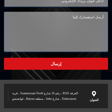
إرسال
الغرفة B101 ، رقم 10 شارع Suantaoyuan North ، قرية
Xinkexiaxin ، شارع Jiahe ، منطقة Baiyun ، قوانغتشو
العنوان