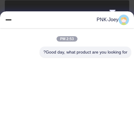
xianzhihao@gzxingchao.info
PNK-Joey
البريد
الإلكتروني
2:53 PM
Good day, what product are you looking for?
008613580404923
هاتف
Guangzhou Xingchao Agriculture Machinery
Co., Ltd.