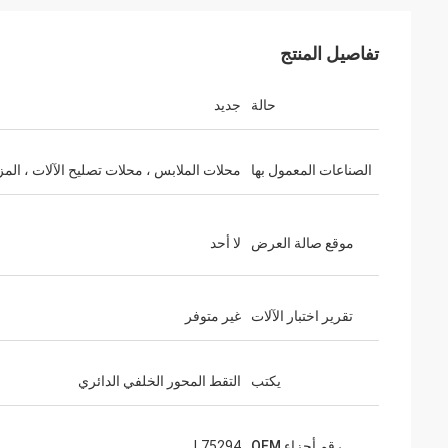
تفاصيل المنتج
حالة
جديد
الصناعات المعمول بها
محلات الملابس ، محلات تصليح الآلات ، المز
موقع صالة العرض
لا أحد
تقرير اختبار الآلات
غير متوفر
يكتب
التقط المحور الخلفي الدائري
رقم أجزاء OEM
L75294