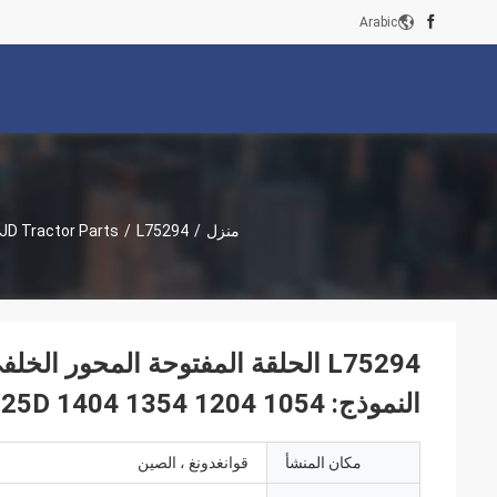
Arabic
منزل
/
/
JD Tractor Parts
L75294 الحلقة المفتوحة المحور ا
النموذج: 1054 1204 1354 1404 6100B 6115D 6125D
مكان المنشأ
قوانغدونغ ، الصين