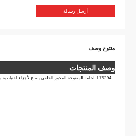
أرسل رسالة
منتوج وصف
وصف المنتجات
L75294 الحلقة المفتوحة المحور الخلفي يصلح لأجزاء احتياطية من الجرارات الزراعية النموذج: 1054 1204 1354 1404 6100B 6115D 6125D