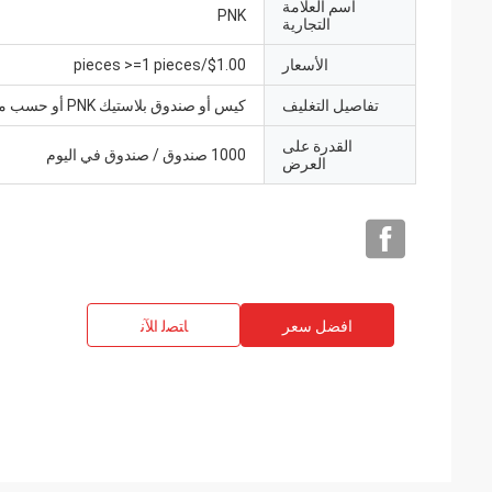
اسم العلامة
PNK
التجارية
الأسعار
$1.00/pieces >=1 pieces
تفاصيل التغليف
كيس أو صندوق بلاستيك PNK أو حسب متطلباتك.
القدرة على
1000 صندوق / صندوق في اليوم
العرض
افضل سعر
ﺎﺘﺼﻟ ﺍﻶﻧ