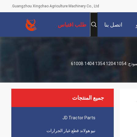
Guangzhou Xingchao Agriculture Machinery Co., Ltd.
اتصل بنا
طلب اقتباس
L75294 الحلقة المفتوحة المحور الخلفي يصلح لأجزاء احتياطية من الجرارات الزراعية النموذج: 1054 1204 1354 1404 6100B
جميع المنتجات
JD Tractor Parts
نيو هولاند قطع غيار الجرارات