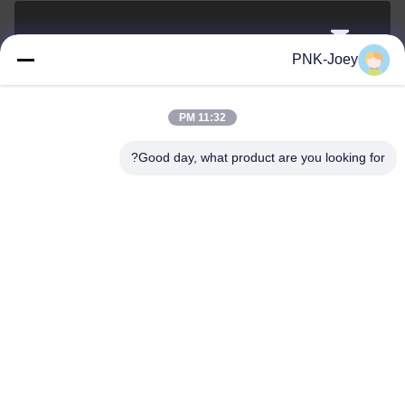
xianzhihao@gzxingchao.info
PNK-Joey
البريد
الإلكتروني
11:32 PM
Good day, what product are you looking for?
008613580404923
هاتف
Guangzhou Xingchao Agriculture Machinery
Co., Ltd.