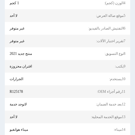
4الوزن (كجم):
1 كجم
5موقع صالة العرض:
لا أحد
6التفتيش الصادر بالفيديو:
غير متوفر
7تقرير اختبار الآلات:
غير متوفر
8نوع التسويق:
منتج جديد 2021
9يكتب:
اقتران محزوزة
10يستخدم:
الجرارات
11رقم أجزاء OEM:
R125178
12بعد خدمة الضمان:
لاتوجد خدمة
13موقع الخدمة المحلية:
لا أحد
14ميناء:
ميناء هوانغبو