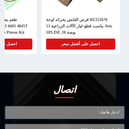
RE222670 قرص القابض يحركه لوحة
Assy يناسب قطع غيار الآلات الزراعية 11
50H 6603 4045T
بوصة 20 SPLINE
bo Piston Kit
احصل على أفضل سعر
احصل على
اتصال