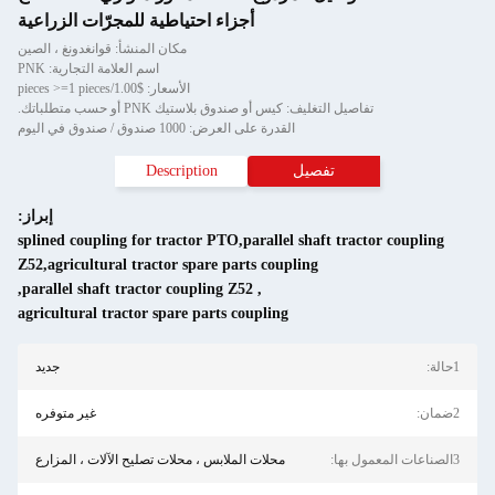
أجزاء احتياطية للمجرّات الزراعية
مكان المنشأ: قوانغدونغ ، الصين
اسم العلامة التجارية: PNK
الأسعار: $1.00/pieces >=1 pieces
تفاصيل التغليف: كيس أو صندوق بلاستيك PNK أو حسب متطلباتك.
القدرة على العرض: 1000 صندوق / صندوق في اليوم
تفصيل
Description
إبراز:
splined coupling for tractor PTO,parallel shaft tractor coupling
Z52,agricultural tractor spare parts coupling
,
parallel shaft tractor coupling Z52
,
agricultural tractor spare parts coupling
1حالة:
جديد
2ضمان:
غير متوفره
3الصناعات المعمول بها:
محلات الملابس ، محلات تصليح الآلات ، المزارع