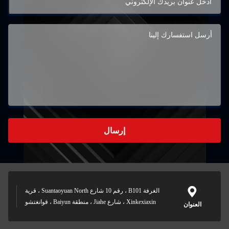
إرسال
الغرفة B101 ، رقم 10 شارع Suantaoyuan North ، قرية
Xinkexiaxin ، شارع Jiahe ، منطقة Baiyun ، قوانغتشو
العنوان