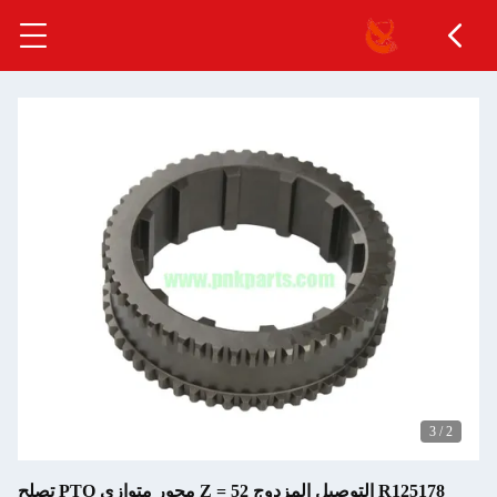
3
/
2
R125178 التوصيل المزدوج Z = 52 محور متوازي PTO تصلح