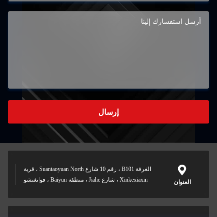
إرسال
الغرفة B101 ، رقم 10 شارع Suantaoyuan North ، قرية
Xinkexiaxin ، شارع Jiahe ، منطقة Baiyun ، قوانغتشو
العنوان