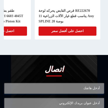
RE222670 قرص القابض يحركه لوحة
Assy يناسب قطع غيار الآلات الزراعية 11
50H 6603 4045T
بوصة 20 SPLINE
bo Piston Kit
احصل على أفضل سعر
احصل على
اتصال