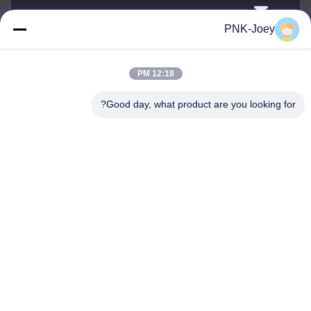
xianzhihao@gzxingchao.info
PNK-Joey
البريد
الإلكتروني
12:18 PM
Good day, what product are you looking for?
008613580404923
هاتف
Guangzhou Xingchao Agriculture Machinery
Co., Ltd.