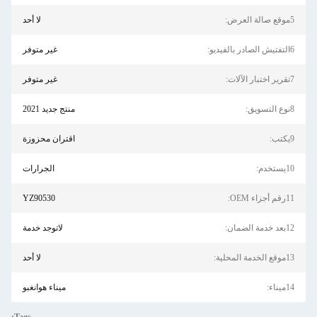
5موقع صالة العرض:
لا أحد
6التفتيش الصادر بالفيديو:
غير متوفر
7تقرير اختبار الآلات:
غير متوفر
8نوع التسويق:
منتج جديد 2021
9يكتب:
اقتران محزوزة
10يستخدم:
الجرارات
11رقم أجزاء OEM:
YZ90530
12بعد خدمة الضمان:
لاتوجد خدمة
13موقع الخدمة المحلية:
لا أحد
14ميناء:
ميناء هوانغبو