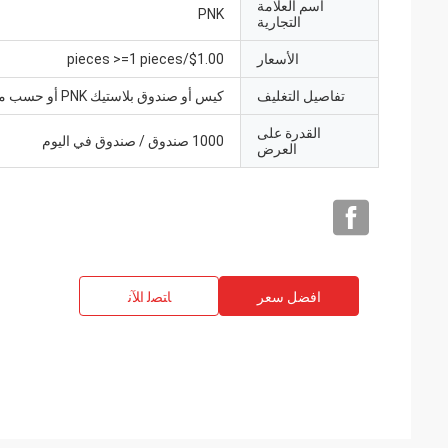
اسم العلامة
PNK
التجارية
الأسعار
$1.00/pieces >=1 pieces
تفاصيل التغليف
كيس أو صندوق بلاستيك PNK أو حسب متطلباتك.
القدرة على
1000 صندوق / صندوق في اليوم
العرض
افضل سعر
ﺎﺘﺼﻟ ﺍﻶﻧ