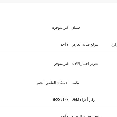
ضمان
غير متوفره
ارع
موقع صالة العرض
لا أحد
تقرير اختبار الآلات
غير متوفر
يكتب
الإسكان القابض الختم
رقم أجزاء OEM
RE239148
موقع الخدمة المحلية
لا أحد