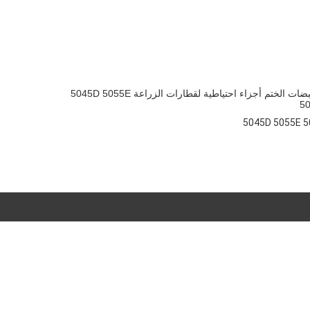
RE239148 علبة مقبضات الختم أجزاء احتياطية لقطارات الزراعة 5045D 5055E
5
5045D 5055E 5