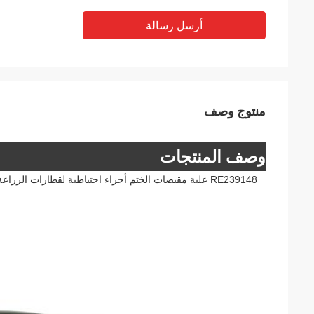
أرسل رسالة
منتوج وصف
وصف المنتجات
RE239148 علبة مقبضات الختم أجزاء احتياطية لقطارات الزراعة 5045D 5055E 5065E 5075E 5090E