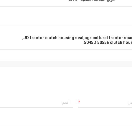
,
JD tractor clutch housing seal,agricultural tractor sp
5045D 5055E clutch hou