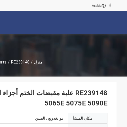
Arabic
منزل
/
RE239148 علبة مقبضات الختم أجزاء احتياطية لقطارات الزراعة 5045D 5055E 5065E 5075E 5090E
/
arts
5065E 5075E 5090E
مكان المنشأ
قوانغدونغ ، الصين