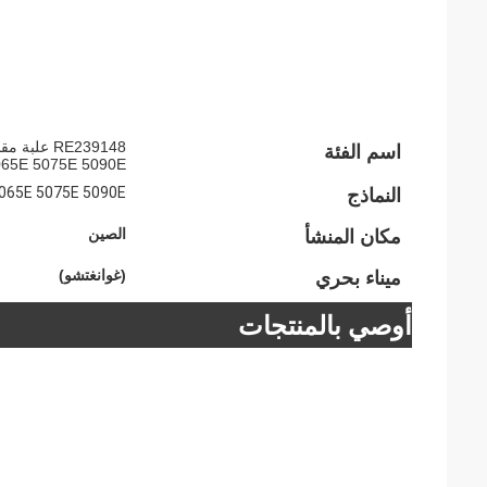
اسم الفئة
065E 5075E 5090E
065E 5075E 5090E
النماذج
الصين
مكان المنشأ
(غوانغتشو)
ميناء بحري
أوصي بالمنتجات