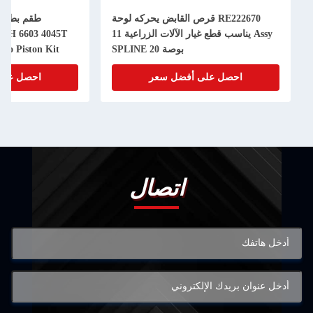
RE222670 قرص القابض يحركه لوحة
Assy يناسب قطع غيار الآلات الزراعية 11
50H 6603 4045T
بوصة 20 SPLINE
bo Piston Kit
احصل على أفضل سعر
احصل على
اتصال