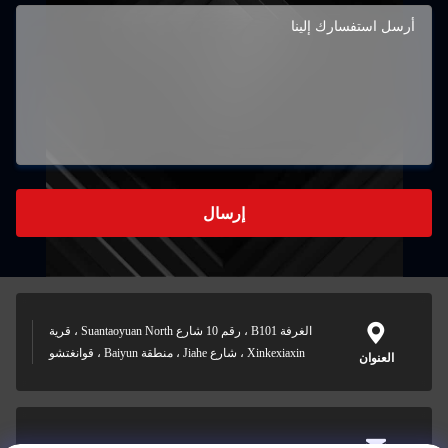
إرسال
الغرفة B101 ، رقم 10 شارع Suantaoyuan North ، قرية
Xinkexiaxin ، شارع Jiahe ، منطقة Baiyun ، قوانغتشو
العنوان