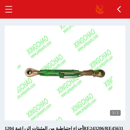
3
/
3
RE243206/RE45631أجزاء احتياطية من المثبتات الزراعية 1204