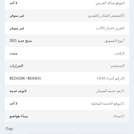
4موقع صالة العرض:
لا أحد
5التفتيش الصادر بالفيديو:
غير متوفر
6تقرير اختبار الآلات:
غير متوفر
7نوع التسويق:
منتج جديد 2021
8يكتب:
مثبت
9يستخدم:
الجرارات
10رقم أجزاء OEM:
RE243206 / RE45631
11بعد خدمة الضمان:
لاتوجد خدمة
12موقع الخدمة المحلية:
لا أحد
13ميناء:
ميناء هوانغبو
Tags: