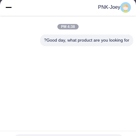
xianzhihao@gzxingchao.info
PNK-Joey
البريد
الإلكتروني
4:38 PM
Good day, what product are you looking for?
008613580404923
هاتف
Guangzhou Xingchao Agriculture Machinery
Co., Ltd.