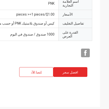
اسم العلامة
PNK
التجارية
الأسعار
$1.00/pieces >=1 pieces
تفاصيل التغليف
كيس أو صندوق بلاستيك PNK أو حسب متطلباتك.
القدرة على
1000 صندوق / صندوق في اليوم
العرض
افضل سعر
ﺎﺘﺼﻟ ﺍﻶﻧ