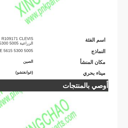
IS
اسم الفئة
الزراعية 5005 5300 5036D 5045D 5055E 5065E 5615
5005 5300 5036D 5045D 5055E 5065E 5615
النماذج
الصين
مكان المنشأ
(غوانغتشو)
ميناء بحري
أوصي بالمنتجات