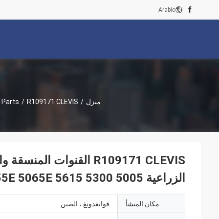
Arabic
منزل
/
/
 Parts
R109171 CLEVIS القنوات 
الزراعية 5005 5300 5036D 5045D 5055E 5065E 5615
مكان المنشأ
قوانغدونغ ، الصين