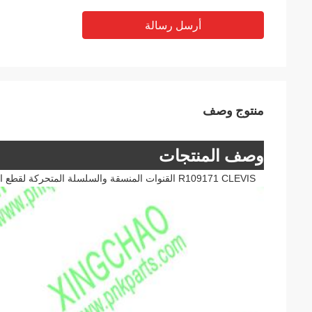
أرسل رسالة
منتوج وصف
وصف المنتجات
R109171 CLEVIS القنوات المنسقة والسلسلة المتحركة لقطع الغيار للجرارات الزراعية 5005 5300 5036D 5045D 5055E 5065E 5615