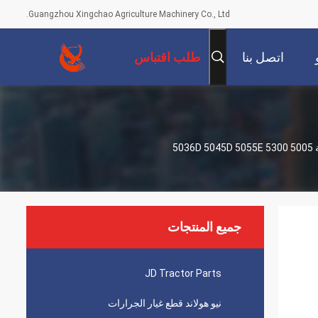
Guangzhou Xingchao Agriculture Machinery Co., Ltd.
اتصل بنا
طلب اقتباس
R109171 CLEVIS القنوات المنسقة والسلسلة المتحركة لقطع الغيار للجرارات الزراعية 5005 5300 5036D 5045D 5055E
جميع المنتجات
JD Tractor Parts
نيو هولاند قطع غيار الجرارات