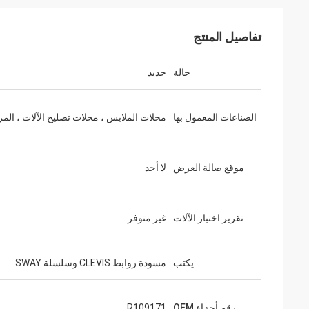
تفاصيل المنتج
حالة
جديد
الصناعات المعمول بها
محلات الملابس ، محلات تصليح الآلات ، المز
موقع صالة العرض
لا أحد
تقرير اختبار الآلات
غير متوفر
يكتب
مسودة روابط CLEVIS وسلسلة SWAY
رقم أجزاء OEM
R109171