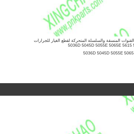
R109171 CLEV القنوات المنسقة والسلسلة المتحركة لقطع الغيار للجرارات