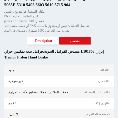
904 5065E 5310 5403 5603 5610 5715
مكان المنشأ: قوانغدونغ ، الصين
اسم العلامة التجارية: PNK
الأسعار: $1.00/pieces >=1 pieces
تفاصيل التغليف: كيس أو صندوق بلاستيك PNK أو حسب متطلباتك.
القدرة على العرض: 1000 صندوق / صندوق في اليوم
تفصيل
Description
إبراز:
L101856 مسدس الفرامل اليدوية,فرامل يدية بمكبس جرار
,
Tractor Piston Hand Brake
1الحالة:
جديد
2الضمان:
غير متوفرة
3الصناعات المطبقة:
محلات الملابس ، محلات تصليح الآلات ، المزارع
4الوزن (كغ):
1 كجم
5موقع صالة العرض:
لا شيء