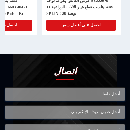
RE222670 قرص القابض يحركه لوحة
Assy يناسب قطع غيار الآلات الزراعية 11
50H 6603 4045T
بوصة 20 SPLINE
bo Piston Kit
احصل على أفضل سعر
احصل على
اتصال