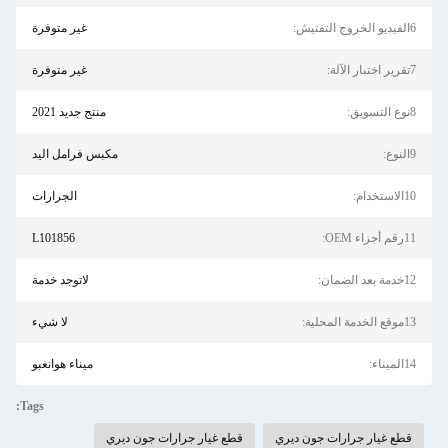
6الفيديو الخروج التفتيش:
غير متوفرة
7تقرير اختبار الآلة:
غير متوفرة
8نوع التسويق:
منتج جديد 2021
9النوع:
مكبس فرامل اليد
10الاستخدام:
الجرارات
11رقم أجزاء OEM:
L101856
12خدمة بعد الضمان:
لاتوجد خدمة
13موقع الخدمة المحلية:
لا شيء
14الميناء:
ميناء هوانغبو
Tags:
قطع غيار جرارات جون ديري
قطع غيار جرارات جون ديري