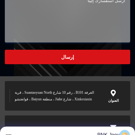
إرسال
الغرفة B101 ، رقم 10 شارع Suantaoyuan North ، قرية
Xinkexiaxin ، شارع Jiahe ، منطقة Baiyun ، قوانغتشو
العنوان
xianzhihao@gzxingchao.info
PNK-Joey