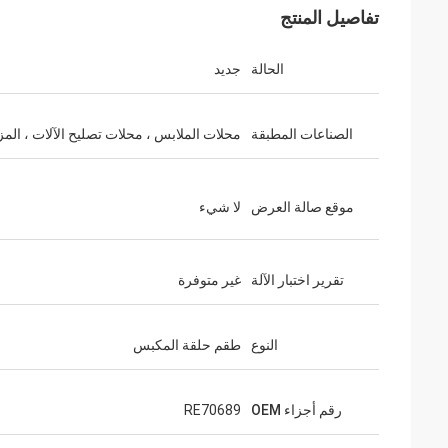
تفاصيل المنتج
الحالة
جديد
الصناعات المطبقة
محلات الملابس ، محلات تصليح الآلات ، المز
موقع صالة العرض
لا شيء
تقرير اختبار الآلة
غير متوفرة
النوع
طقم حلقة المكبس
رقم أجزاء OEM
RE70689