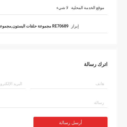
موقع الخدمة المحلية
لا شيء
إبراز
RE70689 مجموعة حلقات البستون,مجموعة حلقات البستون 4045 المحرك
اترك رسالة
أرسل رسالة