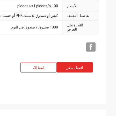
الأسعار
$1.00/pieces >=1 pieces
تفاصيل التغليف
كيس أو صندوق بلاستيك PNK أو حسب متطلباتك.
القدرة على
1000 صندوق / صندوق في اليوم
العرض
افضل سعر
ﺎﺘﺼﻟ ﺍﻶﻧ