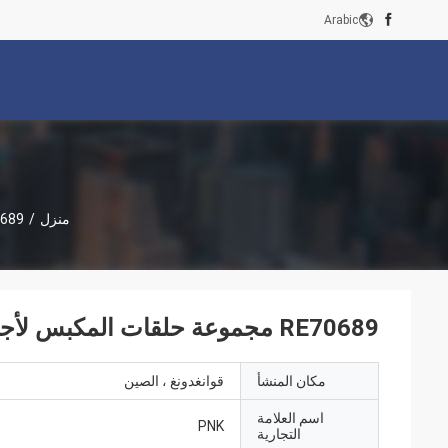
Arabic
منزل
/
RE70689 مجموعة حلقات المكب
RE70689 مجموعة حلقات المكبس لأجزاء الآلات الزراعية 4045MANGINE
مكان المنشأ
قوانغدونغ ، الصين
اسم العلامة
PNK
التجارية