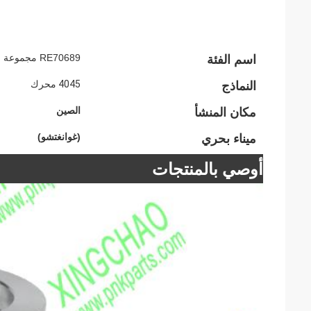
RE70689 مجموعة حلقات المكبس لقطع الغيار للآلات الزراعية
اسم الفئة
4045 محرك
النماذج
الصين
مكان المنشأ
(غوانغتشو)
ميناء بحري
أوصي بالمنتجات