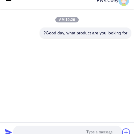
PNK-Joey
البريد
الإلكتروني
10:26 AM
Good day, what product are you looking for?
008613580404923
هاتف
Guangzhou Xingchao Agriculture Machinery
Co., Ltd.
احصل على أفضل سعر
Get a Quote