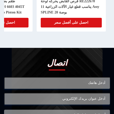
RE222670 قرص القابض يحركه لوحة
Assy يناسب قطع غيار الآلات الزراعية 11
50H 6603 4045T
بوصة 20 SPLINE
bo Piston Kit
احصل على أفضل سعر
احصل على
اتصال