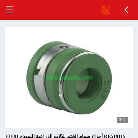
3
/
2
RE519115 أجزاء صمام الختم للآلات الزراعية النموذج 1010D