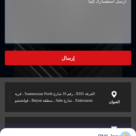
إرسال
الغرفة B101 ، رقم 10 شارع Suantaoyuan North ، قرية
Xinkexiaxin ، شارع Jiahe ، منطقة Baiyun ، قوانغتشو
العنوان
xianzhihao@gzxingchao.info