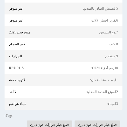
5التفتيش الصادر بالفيديو:
غير متوفر
6تقرير اختبار الآلات:
غير متوفر
7نوع التسويق:
منتج جديد 2021
8يكتب:
ختم الصمام
9يستخدم:
الجرارات
10رقم أجزاء OEM:
RE519115
11بعد خدمة الضمان:
لاتوجد خدمة
12موقع الخدمة المحلية:
لا أحد
13ميناء:
ميناء هوانغبو
Tags:
قطع غيار جرارات جون ديري
قطع غيار جرارات جون ديري