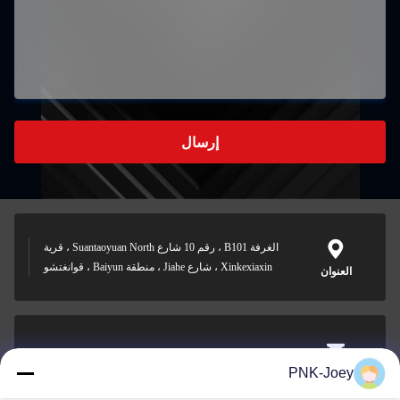
إرسال
الغرفة B101 ، رقم 10 شارع Suantaoyuan North ، قرية
Xinkexiaxin ، شارع Jiahe ، منطقة Baiyun ، قوانغتشو
العنوان
xianzhihao@gzxingchao.info
PNK-Joey
البريد
الإلكتروني