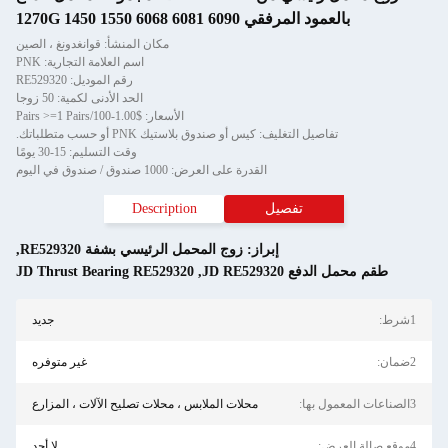
بالعمود المرفقي 6090 1270G 1450 1550 6068 6081
مكان المنشأ: قوانغدونغ ، الصين
اسم العلامة التجارية: PNK
رقم الموديل: RE529320
الحد الأدنى لكمية: 50 زوجا
الأسعار: $1.00-100/Pairs >=1 Pairs
تفاصيل التغليف: كيس أو صندوق بلاستيك PNK أو حسب متطلباتك.
وقت التسليم: 15-30 يومًا
القدرة على العرض: 1000 صندوق / صندوق في اليوم
تفصيل
Description
إبراز:
زوج المحمل الرئيسي بشفة RE529320
,
طقم محمل الدفع JD RE529320
,
JD Thrust Bearing RE529320
1شرط:
جديد
2ضمان:
غير متوفره
3الصناعات المعمول بها:
محلات الملابس ، محلات تصليح الآلات ، المزارع
4موقع صالة العرض:
لا أحد