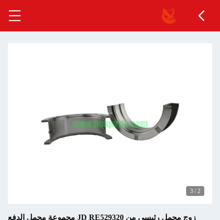
3
/
2
زوج محمل رئيسي من JD RE529320 مجموعة محمل الدفع