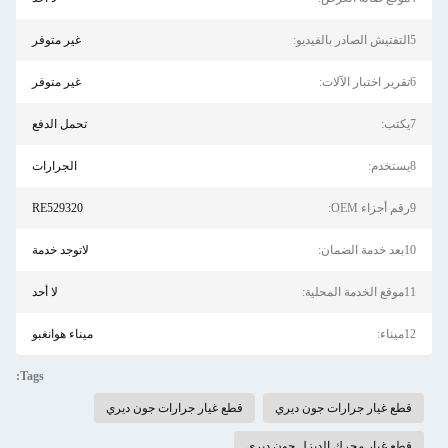
5التفتيش الصادر بالفيديو:
غير متوفر
6تقرير اختبار الآلات:
غير متوفر
7يكتب:
تحمل الدفع
8يستخدم:
الجرارات
9رقم أجزاء OEM:
RE529320
10بعد خدمة الضمان:
لاتوجد خدمة
11موقع الخدمة المحلية:
لا أحد
12ميناء:
ميناء هوانغبو
Tags:
قطع غيار جرارات جون ديري
قطع غيار جرارات جون ديري
قطع غيار محرك الديزل جون ديري