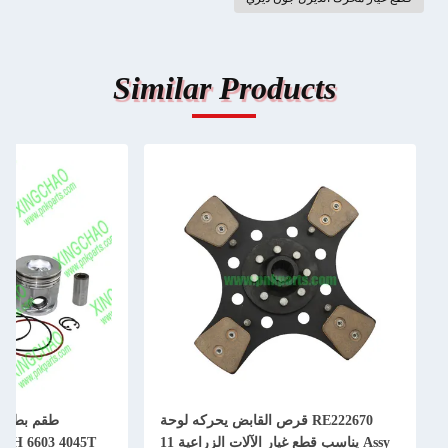
Similar Products
RE222670 قرص القابض يحركه لوحة
Assy يناسب قطع غيار الآلات الزراعية 11
50H 6603 4045T