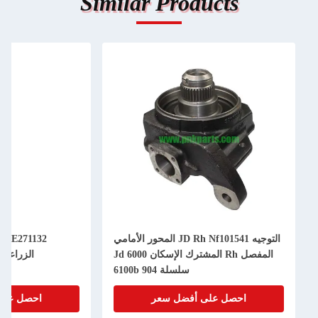
Similar Products
التوجيه JD Rh Nf101541 المحور الأمامي
32
المفصل Rh المشترك الإسكان Jd 6000
الزراعة JD قطع غيار الجرارات
سلسلة 904 6100b
احصل على أفضل سعر
احصل على