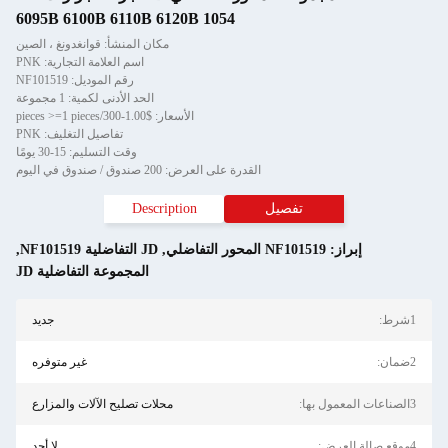
1054 6095B 6100B 6110B 6120B
مكان المنشأ: قوانغدونغ ، الصين
اسم العلامة التجارية: PNK
رقم الموديل: NF101519
الحد الأدنى لكمية: 1 مجموعة
الأسعار: $1.00-300/pieces >=1 pieces
تفاصيل التغليف: PNK
وقت التسليم: 15-30 يومًا
القدرة على العرض: 200 صندوق / صندوق في اليوم
تفصيل
Description
إبراز:
NF101519 المحور التفاضلي
,
JD التفاضلية NF101519
,
المجموعة التفاضلية JD
1شرط:
جديد
2ضمان:
غير متوفره
3الصناعات المعمول بها:
محلات تصليح الآلات والمزارع
4موقع صالة العرض:
لا أحد