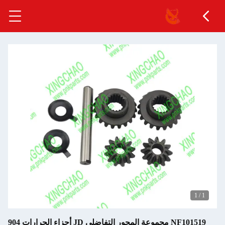
1
/
1
NF101519 مجموعة المحور التفاضلي JD أجزاء الجرارات 904