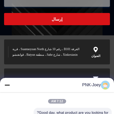
إرسال
الغرفة B101 ، رقم 10 شارع Suantaoyuan North ، قرية
Xinkexiaxin ، شارع Jiahe ، منطقة Baiyun ، قوانغتشو
العنوان
xianzhihao@gzxingchao.info
PNK-Joey
البريد
الإلكتروني
7:12 AM
Good day, what product are you looking for?