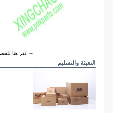
-- انقر هنا للح
التعبئة والتسليم