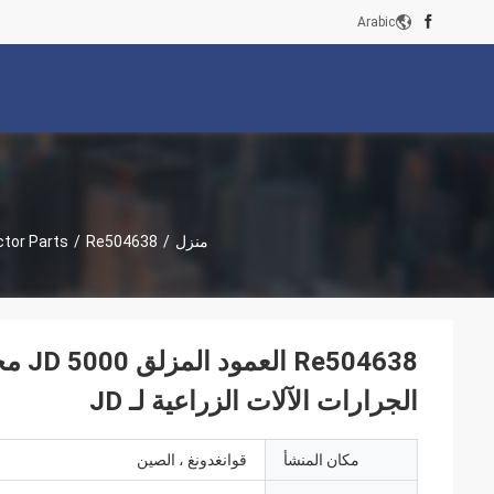
Arabic
منزل
/
Re504638 العمود المزلق JD 5000 محرك قطاعات الغيار الجرارات غوانغشو قطاعات الجرارات الآلات الزراعية لـ JD
/
ctor Parts
4638
الجرارات الآلات الزراعية لـ JD
مكان المنشأ
قوانغدونغ ، الصين