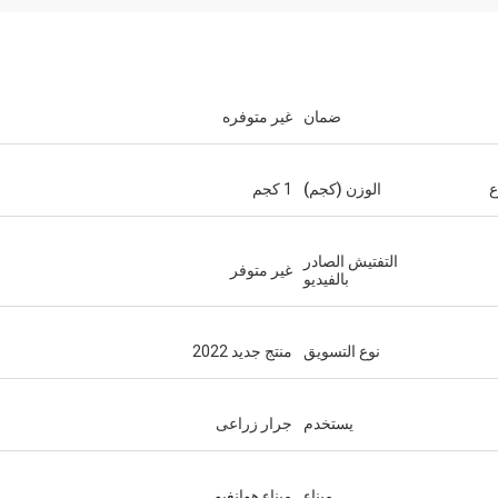
ضمان
غير متوفره
ع
الوزن (كجم)
1 كجم
التفتيش الصادر
غير متوفر
بالفيديو
نوع التسويق
منتج جديد 2022
يستخدم
جرار زراعى
ميناء
ميناء هوانغبو