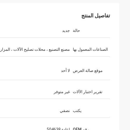
تفاصيل المنتج
حالة
جديد
الصناعات المعمول بها
مصنع التصنيع ، محلات تصليح الآلات ، المزار
موقع صالة العرض
لا أحد
تقرير اختبار الآلات
غير متوفر
يكتب
نصفي
رقم OEM
إعادة 504638