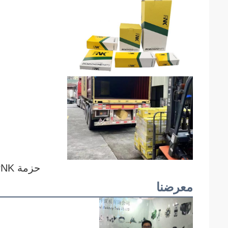
حزمة PNK أو حسب متطلباتك
معرضنا