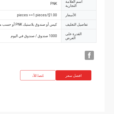
اسم العلامة
PNK
التجارية
الأسعار
$1.00/pieces >=1 pieces
تفاصيل التغليف
كيس أو صندوق بلاستيك PNK أو حسب متطلباتك.
القدرة على
1000 صندوق / صندوق في اليوم
العرض
افضل سعر
ﺎﺘﺼﻟ ﺍﻶﻧ