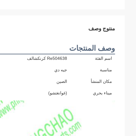
منتوج وصف
وصف المنتجات
اسم الفئة
Re504638 كرنكشالف
مناسبة
جيه دي
مكان المنشأ
الصين
ميناء بحري
(غوانغتشو)