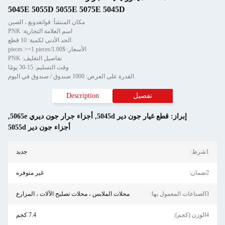
5045E 5055D 5055E 5075E 5045D
مكان المنشأ: قوانغدونغ ، الصين
اسم العلامة التجارية: PNK
الحد الأدنى لكمية: 10 قطع
الأسعار: $1.00/pieces >=1 pieces
تفاصيل التغليف: PNK
وقت التسليم: 15-30 يومًا
القدرة على العرض: 1000 صندوق / صندوق في اليوم
تفصيل
Description
إبراز:
قطع غيار جون دير 5045d
,
أجزاء جرار جون ديري 5065e
,
أجزاء جون دير 5055d
1شرط:
جديد
2ضمان:
غير متوفره
3الصناعات المعمول بها:
محلات الملابس ، محلات تصليح الآلات ، المزارع
4الوزن (كجم):
7.4 كجم