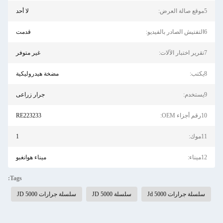
5موقع صالة العرض:
لا أحد
6التفتيش الصادر بالفيديو:
قدمت
7تقرير اختبار الآلات:
غير متوفر
8يكتب:
مضخة هيدروليكية
9يستخدم:
جرار زراعى
10رقم أجزاء OEM:
RE223233
11موك:
1
12ميناء:
ميناء هوانغبو
Tags:
سلسلة جرارات Jd 5000
سلسلة JD 5000
سلسلة جرارات JD 5000