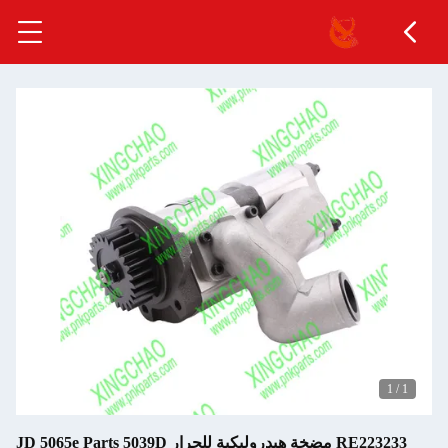
1
/
1
RE223233 مضخة هيدروليكية للجرار JD 5065e Parts 5039D