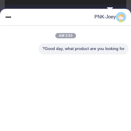
xianzhihao@gzxingchao.info
PNK-Joey
البريد
الإلكتروني
3:53 AM
Good day, what product are you looking for?
008613580404923
هاتف
Guangzhou Xingchao Agriculture Machinery
Co., Ltd.