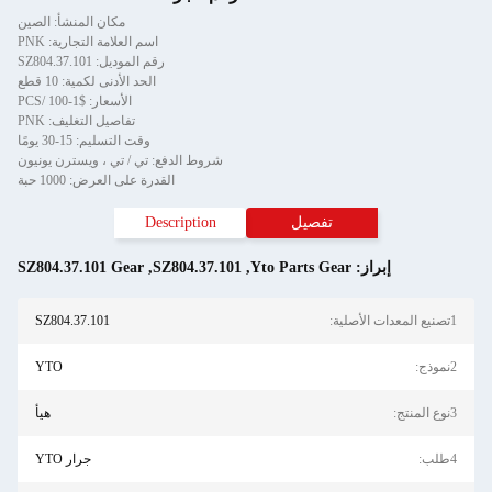
مكان المنشأ: الصين
اسم العلامة التجارية: PNK
رقم الموديل: SZ804.37.101
الحد الأدنى لكمية: 10 قطع
الأسعار: $1-100 /PCS
تفاصيل التغليف: PNK
وقت التسليم: 15-30 يومًا
شروط الدفع: تي / تي ، ويسترن يونيون
القدرة على العرض: 1000 حبة
تفصيل
Description
إبراز:
Yto Parts Gear
,
SZ804.37.101
,
SZ804.37.101 Gear
1تصنيع المعدات الأصلية:
SZ804.37.101
2نموذج:
YTO
3نوع المنتج:
هيأ
4طلب:
جرار YTO