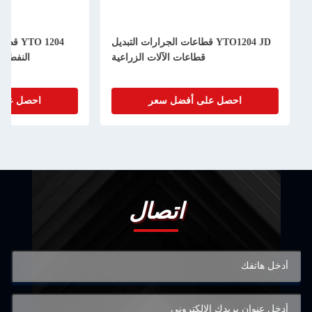
YTO1204 JD قطاعات الجرارات التبديل
O 1204
قطاعات الآلات الزراعية
النفط قط
احصل على أفضل سعر
احصل على
اتصال