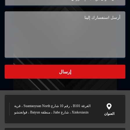
إرسال
الغرفة B101 ، رقم 10 شارع Suantaoyuan North ، قرية
Xinkexiaxin ، شارع Jiahe ، منطقة Baiyun ، قوانغتشو
العنوان