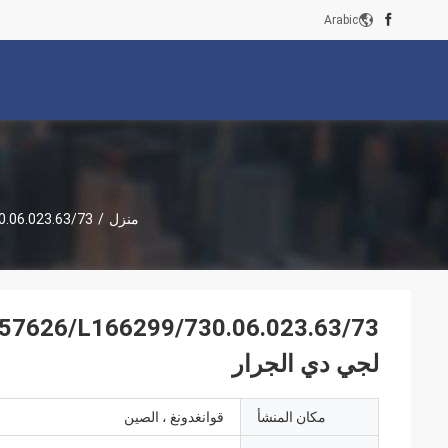
Arabic
منزل
/
6/L166299/730.06.023.63/73
لجي دي الجرار
مكان المنشأ
قوانغدونغ ، الصين