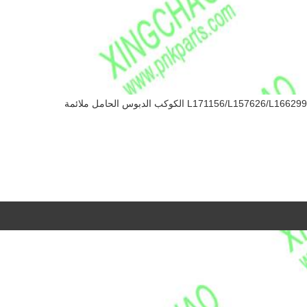
L171156/L157626/L166299/730.06.023.63/73 الكوكب الدبوس الحامل ملائمة