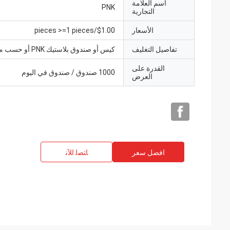
اسم العلامة
PNK
التجارية
الأسعار
$1.00/pieces >=1 pieces
تفاصيل التغليف
كيس أو صندوق بلاستيك PNK أو حسب متطلباتك.
القدرة على
1000 صندوق / صندوق في اليوم
العرض
افضل سعر
ﺎﺘﺼﻟ ﺍﻶﻧ