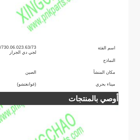
اسم الفئة
لجي دي الجرار
النماذج
مكان المنشأ
الصين
ميناء بحري
(غوانغتشو)
أوصي بالمنتجات