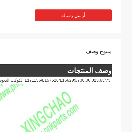
أرسل رسالة
منتوج وصف
وصف المنتجات
L171156/L157626/L166299/730.06.023.63/73 الكوكب الدبوس الحامل ملائمة لجي دي الجرار