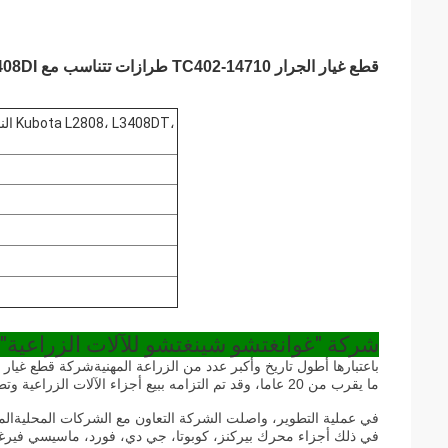
قطع غيار الجرار TC402-14710 طرازات تتناسب مع Kubota L2808، L3408DT، L3408DI لأجزاء الآلات الزراعية
شركة "غوانغتشو شينغتشو للآلات الزراعية"
باعتبارها أطول تاريخ وأكبر عدد من الزراعة المهنية
شركة قطع غيار ا
ما يقرب من 20 عاما، وقد تم التزامه ببيع أجزاء الآلات الزراعية وتطوير أكثر من 20 بلدا من جميع أنحاء العالم.
في عملية التطوير، واصلت الشركة التعاون مع الشركات المحلية
في ذلك أجزاء محرك بيركنز، كوبوتا، جي دي، فورد، ماسيسي فيرغسون، NH أجزاء.و سجلوا علامتهم التجارية الخ