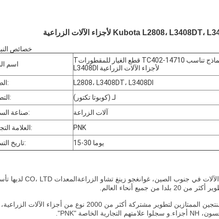
خصائص النبا
Tقطع الغيار للمقطورات TC402-14710 النماذج تناسب Kubota L2808، L3408DT،
اسم الم
L3408DI لأجزاء الآلات الزراعية
L2808، L3408DT، L3408DI
الطراز:
لـ (كوبوتا تكتور)
التطبيق:
آلات الزراعة
صناعة السيارة:
PNK
العلامة التجارية:
15-30 يوما
تاريخ التسليم:
لآلات في جنوب الصين، غوانغجو زينغ تشاو الزراعة
المعدات CO، LTD لدي
المنتجين الممتازين لتطوير مشتركة أكثر من 2000 نوع من أجزاء الآلات الزراع
اصة "PNK".