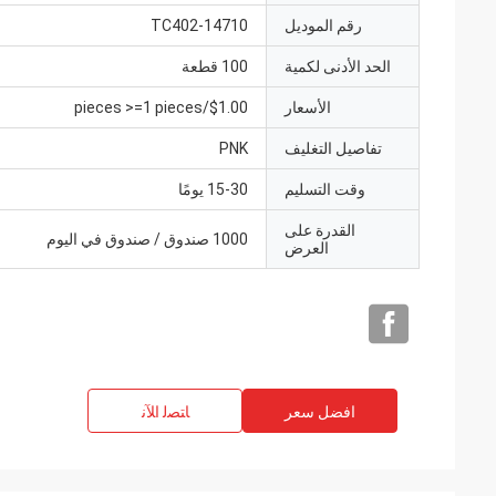
رقم الموديل
TC402-14710
الحد الأدنى لكمية
100 قطعة
الأسعار
$1.00/pieces >=1 pieces
تفاصيل التغليف
PNK
وقت التسليم
15-30 يومًا
القدرة على
1000 صندوق / صندوق في اليوم
العرض
افضل سعر
ﺎﺘﺼﻟ ﺍﻶﻧ