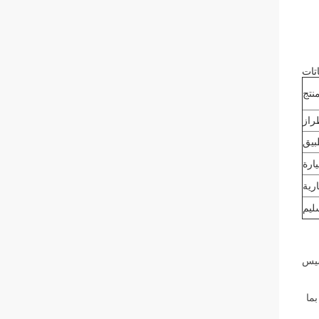
تات
نتج
ها تأسيس
ية، بما